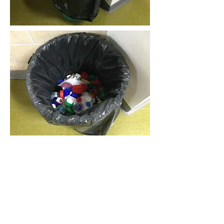
1.3
EKIMENA:
LHn azoka
solidarioa ICLI
erakundearekin.