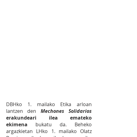
pobreen eta ahultasun-
egoeretan dauden pertsonen
garapenerako lankidetzan parte
hartzea eta kanpainak eta
donazioak egitea.
1.7
EKIMENA:
DBHtik
bultzatutako Mechones
Solidarios erakundeari ilea
ematea.
DBHko 1. mailako Etika arloan
lantzen den
Mechones Solidarios
erakundeari ilea emateko
ekimena
bukatu da. Beheko
argazkietan LHko 1. mailako Olatz