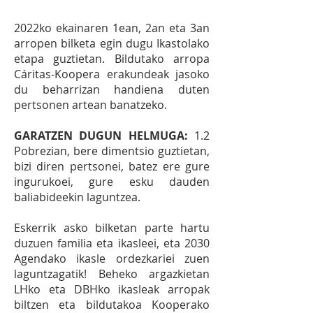
2022ko ekainaren 1ean, 2an eta 3an
arropen bilketa egin dugu Ikastolako
etapa guztietan. Bildutako arropa
Cáritas-Koopera erakundeak jasoko
du beharrizan handiena duten
pertsonen artean banatzeko.
GARATZEN DUGUN HELMUGA:
1.2
Pobrezian, bere dimentsio guztietan,
bizi diren pertsonei, batez ere gure
ingurukoei, gure esku dauden
baliabideekin laguntzea.
Eskerrik asko bilketan parte hartu
duzuen familia eta ikasleei, eta 2030
Agendako ikasle ordezkariei zuen
laguntzagatik! Beheko argazkietan
LHko eta DBHko ikasleak arropak
biltzen eta bildutakoa Kooperako