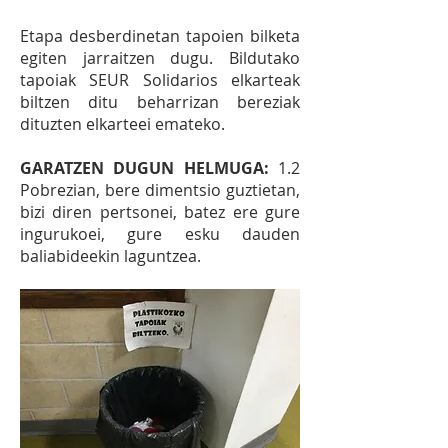
Etapa desberdinetan tapoien bilketa
egiten jarraitzen dugu. Bildutako
tapoiak SEUR Solidarios elkarteak
biltzen ditu beharrizan bereziak
dituzten elkarteei emateko.
GARATZEN DUGUN HELMUGA:
1.2
Pobrezian, bere dimentsio guztietan,
bizi diren pertsonei, batez ere gure
ingurukoei, gure esku dauden
baliabideekin laguntzea.