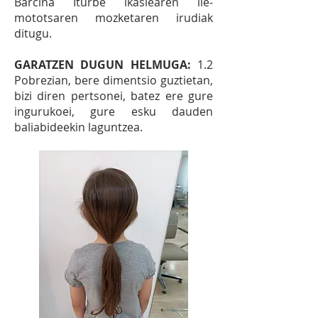
Barcina Iturbe ikaslearen ile-
mototsaren mozketaren irudiak
ditugu.
GARATZEN DUGUN HELMUGA:
1.2
Pobrezian, bere dimentsio guztietan,
bizi diren pertsonei, batez ere gure
ingurukoei, gure esku dauden
baliabideekin laguntzea.