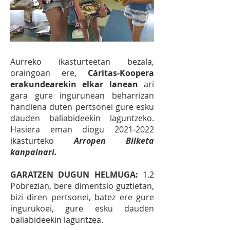
Aurreko ikasturteetan bezala,
oraingoan ere,
Cáritas-Koopera
erakundearekin elkar lanean
ari
gara gure ingurunean beharrizan
handiena duten pertsonei gure esku
dauden baliabideekin laguntzeko.
Hasiera eman
diogu
2021-2022
ikasturteko
Arropen Bilketa
kanpainari.
GARATZEN DUGUN HELMUGA:
1.2
Pobrezian, bere dimentsio guztietan,
bizi diren pertsonei, batez ere gure
ingurukoei, gure esku dauden
baliabideekin laguntzea.