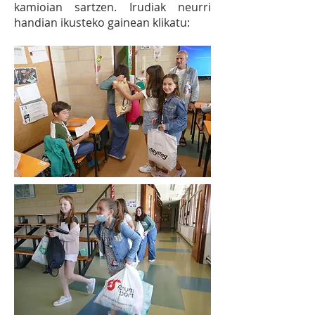
kamioian sartzen. Irudiak neurri
handian ikusteko gainean klikatu: