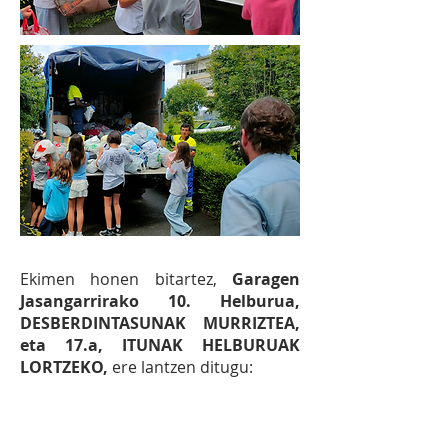
Ekimen honen bitartez,
Garagen
Jasangarrirako 10. Helburua,
DESBERDINTASUNAK MURRIZTEA,
eta 17.a, ITUNAK HELBURUAK
LORTZEKO,
ere lantzen ditugu: