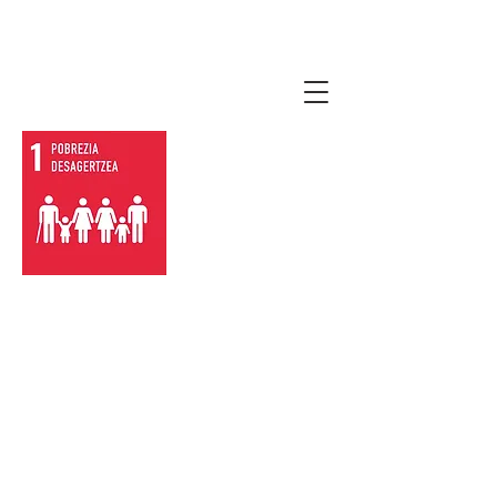
lauro2030agenda.
eus
Pobrezia mota guztiak
desagertzea mundu
osoan.
Pobrezia eta ahultasuna jaisteko,