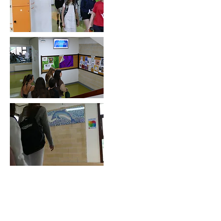
1.2
EKIMENA:
Etapa guztietan
arropa bilketa Cáritas-
Koopera erakundearekin.