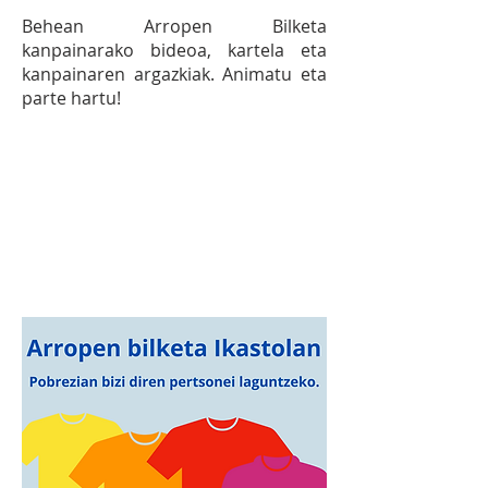
Behean Arropen Bilketa
kanpainarako bideoa, kartela eta
kanpainaren argazkiak. Animatu eta
parte hartu!