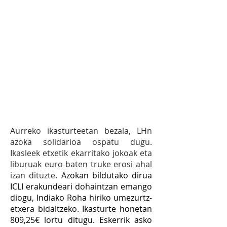
1.9
EKIMENA:
Cáritas-Koopera
erakundearekin arropa
bilketa egiterakoan, 2030
Agendako ikasle ordezkariek
publizitate kanpaina egitea
ikasle, familia eta
irakasleentzat Ikastolako
etapa guztietan.
Aurreko ikasturteetan bezala, LHn
azoka solidarioa ospatu dugu.
Ikasleek etxetik ekarritako jokoak eta
liburuak euro baten truke erosi ahal
izan dituzte.
Azokan bildutako dirua
ICLI erakundeari dohaintzan emango
diogu, Indiako Roha hiriko umezurtz-
etxera bidaltzeko. Ikasturte honetan
809,25€ lortu ditugu. Eskerrik asko