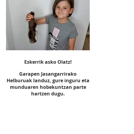
Eskerrik asko Olatz!
Garapen Jasangarrirako
Helburuak landuz, gure inguru eta
munduaren hobekuntzan parte
hartzen dugu.
1.5
EKIMENA:
Etapa guztietan
tapoien bilketa beharrizan
berezientzat donazioa egiteko.