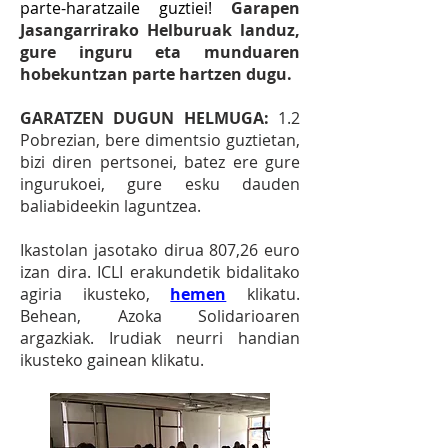
parte-haratzaile guztiei!
Garapen
Jasangarrirako Helburuak landuz,
gure inguru eta munduaren
hobekuntzan parte hartzen dugu.
GARATZEN DUGUN HELMUGA:
1.2
Pobrezian, bere dimentsio guztietan,
bizi diren pertsonei, batez ere gure
ingurukoei, gure esku dauden
baliabideekin laguntzea.
Ikastolan jasotako dirua 807,26 euro
izan dira. ICLI erakundetik bidalitako
agiria ikusteko,
hemen
klikatu.
Behean, Azoka Solidarioaren
argazkiak. Irudiak neurri handian
ikusteko gainean klikatu.