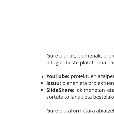
la
SARRERA
EKIM
Gure planak, ekimenak, proi
ditugun beste plataforma hau
YouTube:
proiektuen azalpen
issuu:
planen eta proiektuen 
SlideShare:
ekimenetan eta 
sortutako lanak eta bestelak
Gure plataformetara abiatzek