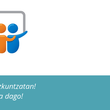
izkuntzatan!
la dago!