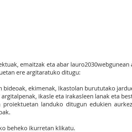
uro2030agenda.
ENAK
ARGITALPENAK
ETAPAK
ektuak, emaitzak eta abar lauro2030webgunean ar
etan ere argitaratuko ditugu:
 bideoak, ekimenak, Ikastolan burututako jardu
argitalpenak, ikasle eta irakasleen lanak eta bes
proiektuetan landuko ditugun edukien aurkezp
oak.
o beheko ikurretan klikatu.