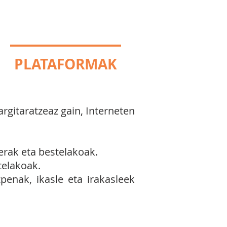
eus
A
PLATAFORMAK
gitaratzeaz gain, Interneten
erak eta bestelakoak.
telakoak.
enak, ikasle eta irakasleek