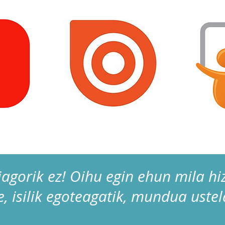
iagorik ez! Oihu egin ehun mila h
e, isilik egoteagatik, mundua uste