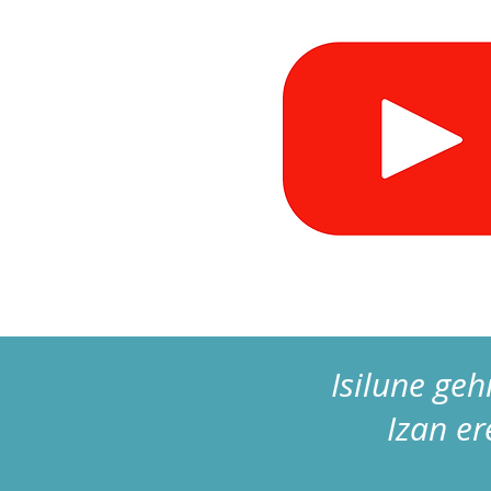
Isilune geh
Izan er