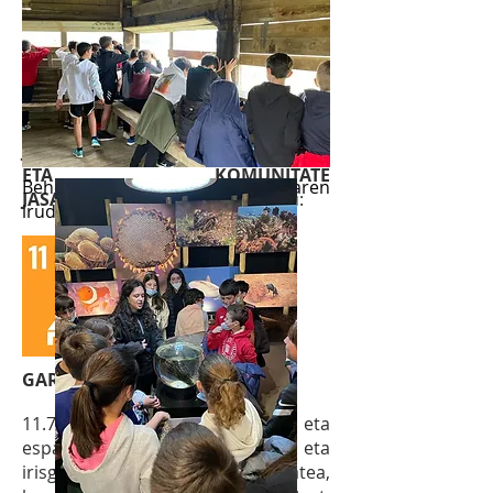
esanguratsuak hartzea, habitat
naturalen degradazioa murrizteko,
biodibertsitatearen galera
geldiarazteko, mehatxatutako
espezieak babesteko eta desagertu
Ekimen honen bitartez,
Garagen
daitezela saihesteko.
Jasangarrirako 11. Helburua, HIRI
ETA KOMUNITATE
Beheko
argazkietan irtenaldiaren
JASANGARRIAK
ere lantzen dugu:
irudiak
:
GARATUTAKO HELMUGA:
11.7 Ikastolako berdegune eta
espazio publikoak, inklusiboak eta
irisgarriak izateko aukera ematea,