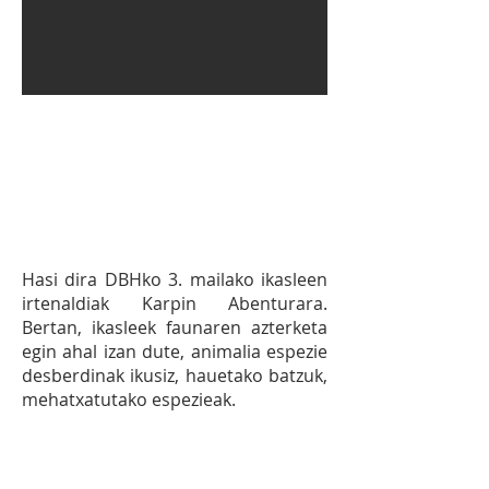
15.9
EKIMENA:
DBHko 3.
mailako ikasleen irtenaldia
Karpin Abenturara.
Hasi dira DBHko 3. mailako ikasleen
irtenaldiak Karpin Abenturara.
Bertan, ikasleek faunaren azterketa
egin ahal izan dute, animalia espezie
desberdinak ikusiz, hauetako batzuk,
mehatxatutako espezieak.
GARATZEN DUGUN HELMUGA:
15.5
Neurri premiazko eta esanguratsuak