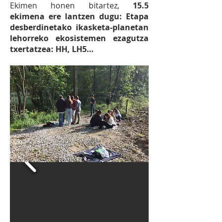
Ekimen honen bitartez,
15.5
ekimena ere lantzen dugu: Etapa
desberdinetako ikasketa-planetan
lehorreko ekosistemen ezagutza
txertatzea: HH, LH5…