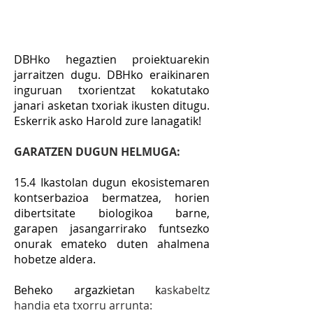
DBHko hegaztien proiektuarekin
jarraitzen dugu. DBHko eraikinaren
inguruan txorientzat kokatutako
janari asketan txoriak ikusten ditugu.
Eskerrik asko Harold zure lanagatik!
GARATZEN DUGUN HELMUGA:
15.4 Ikastolan dugun ekosistemaren
kontserbazioa bermatzea, horien
dibertsitate biologikoa barne,
garapen jasangarrirako funtsezko
onurak emateko duten ahalmena
hobetze aldera.
Beheko
argazkietan k
askabeltz
handia eta txorru arrunta: