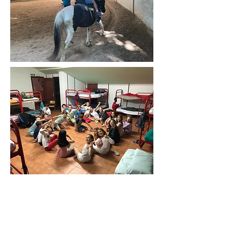
15.10
EKIMENA:
DBHko
Hegaztien proiektua, Aire
Zabaleko Txorien museoa eta
Bird Centerrekin harremana.