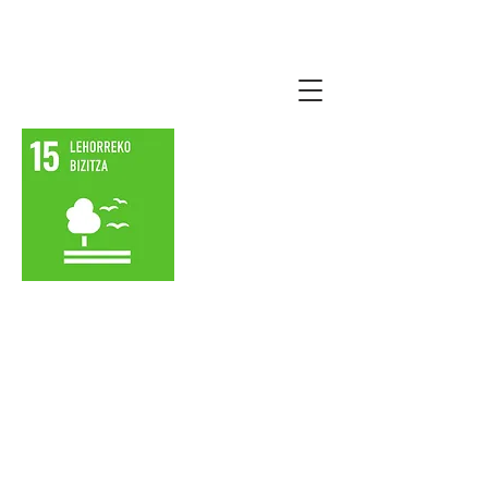
lauro2030agenda.
eus
Lehorreko bizitza
babestea, lehengoratzea
eta modu jasangarrian
erabil dadila sustatzea,