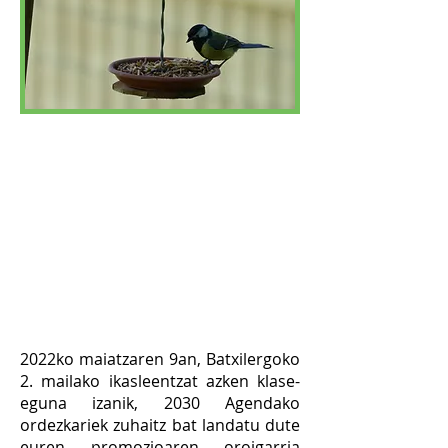
Kaskabeltz handia
(Parus major)
15.2
EKIMENA:
Batxilergoko 2.
mailako ikasleek urtero
zuhaitz bat landatzen dute
Ikastolako biodertsitatea
bermatzeko.
2022ko maiatzaren 9an, Batxilergoko
2. mailako ikasleentzat azken klase-
eguna izanik, 2030 Agendako
ordezkariek zuhaitz bat
landatu
dute
euren promozioaren oroigarria