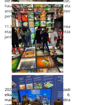
bereziki, emakumeentzat,
haurrentzat, adinekoentzat eta
aniztasunen bat duten
pertsonentzat.
11.3 ekimena: Ikastolako ingurunea
etapa guztietako ikas-irakaskuntza
jardueretan erabiltzea.
15.4
EKIMENA:
LHko 6.
mailako ikasleek, Aranzadi
elkartearen laguntzarekin,
Ikastolan Urmaela eraikitzea.
2022ko m
aiatzaren
4an, Aranzadi
elkarteko Jon eta Ane LHko 6.
mailako ikasleekin izan dira