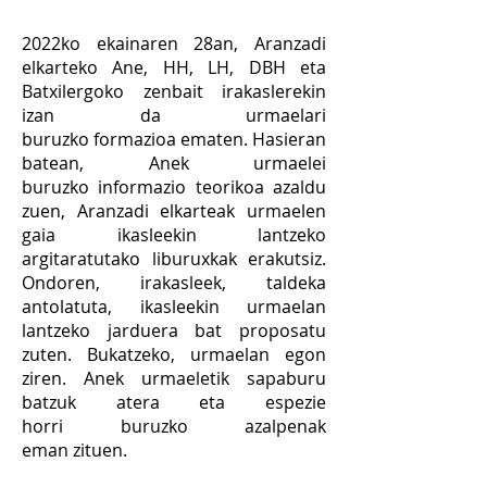
2022ko ekainaren
28an, Aranzadi
elkarteko Ane, HH, LH, DBH eta
Batxilergoko zenbait irakaslerekin
izan da urmaelari
buruzko
formazioa
ematen. Hasieran
batean, Anek urmaelei
buruzko
informazio
teorikoa azaldu
zuen
, Aranzadi elkarteak urmaelen
gaia ikasleekin lantzeko
argitaratutako liburuxkak erakutsiz.
Ondoren, irakasleek, taldeka
antolatuta, ikasleekin urmaelan
lantzeko jarduera bat proposatu
zuten. Bukatzeko, urmaelan egon
ziren.
Anek urmaeletik sapaburu
batzuk atera eta espezie
horri
buruzko azalpenak
eman
zituen.