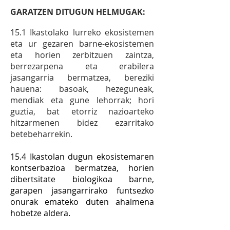
GARATZEN DITUGUN HELMUGAK:
15.1 Ikastolako lurreko ekosistemen
eta ur gezaren barne-ekosistemen
eta horien zerbitzuen zaintza,
berrezarpena eta erabilera
jasangarria bermatzea, bereziki
hauena: basoak, hezeguneak,
mendiak eta gune lehorrak; hori
guztia, bat etorriz nazioarteko
hitzarmenen bidez ezarritako
betebeharrekin.
15.4 Ikastolan dugun ekosistemaren
kontserbazioa bermatzea, horien
dibertsitate biologikoa barne,
garapen jasangarrirako funtsezko
onurak emateko duten ahalmena
hobetze aldera.