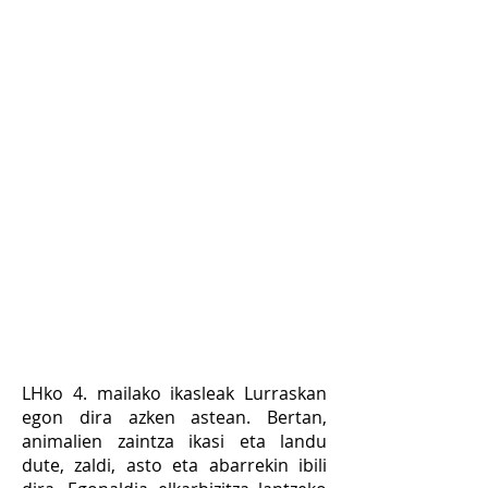
LHko 4. mailako ikasleak Lurraskan
egon dira azken
astean. Bertan,
animalien zaintza ikasi eta landu
dute, zaldi, asto eta abarrekin ibili