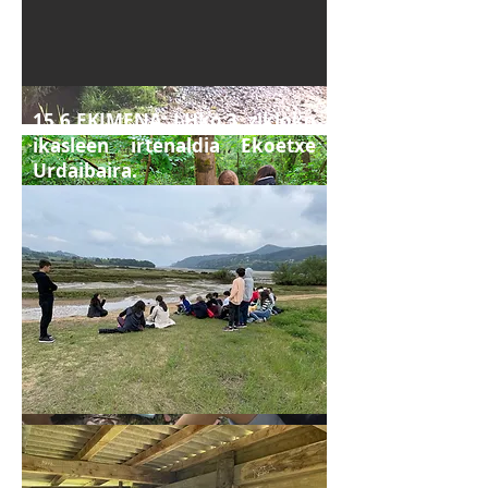
15.6
EKIMENA:
LHko 3. zikloko
ikasleen irtenaldia Ekoetxe
Urdaibaira.
LHko 3. zikloko ikasleak Urdaibaiko
Ekoetxea bisitatu dute. Irtenaldian,
Urdaibaiko ingurunean zehar ibili
dira eta Madariaga dorretxean
bertako erakusketa ikusi eta espezie
desberdinei buruz i
kasi dute.
GARATZEN DUGUN HELMUGA:
15.5 Neurri premiazko eta