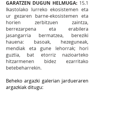
GARATZEN DUGUN HELMUGA:
15.1
Ikastolako lurreko ekosistemen eta
ur gezaren barne-ekosistemen eta
horien zerbitzuen zaintza,
berrezarpena eta erabilera
jasangarria bermatzea, bereziki
hauena: basoak, hezeguneak,
mendiak eta gune lehorrak; hori
guztia, bat etorriz nazioarteko
hitzarmenen bidez ezarritako
betebeharrekin.
Beheko argazki galerian jardueraren
argazkiak ditugu: