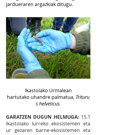
jardueraren argazkiak ditugu.
Ikastolako Urmalean
hartutako
uhandre
palmatua,
Trituru
s helveticus.
GARATZEN DUGUN HELMUGA:
15.1
Ikastolako lurreko ekosistemen eta
ur gezaren barne-ekosistemen eta