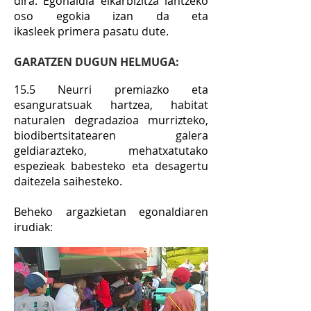
dira. Egonaldia elkarbizitza lantzeko
oso egokia izan da eta
ikasleek
primera
pasatu dute.
GARATZEN DUGUN HELMUGA:
15.5 Neurri premiazko eta
esanguratsuak hartzea, habitat
naturalen degradazioa murrizteko,
biodibertsitatearen galera
geldiarazteko, mehatxatutako
espezieak babesteko eta desagertu
daitezela saihesteko.
Beheko
argazkietan egonaldiaren
irudiak
: