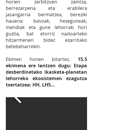
horien zerbitzuen zaintza,
berrezarpena eta erabilera
jasangarria bermatzea, bereziki
hauena: basoak, hezeguneak,
mendiak eta gune lehorrak; hori
guztia, bat etorriz nazioarteko
hitzarmenen bidez ezarritako
betebeharrekin.
Ekimen honen bitartez,
15.5
ekimena ere lantzen dugu: Etapa
desberdinetako ikasketa-planetan
lehorreko ekosistemen ezagutza
txertatzea: HH, LH5…