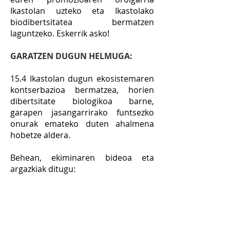
Ikastolan uzteko eta Ikastolako
biodibertsitatea bermatzen
laguntzeko. Eskerrik asko!
GARATZEN DUGUN HELMUGA:
15.4 Ikastolan dugun ekosistemaren
kontserbazioa bermatzea, horien
dibertsitate biologikoa barne,
garapen jasangarrirako funtsezko
onurak emateko duten ahalmena
hobetze aldera.
Behean,
ekiminaren
bideoa
eta
argazkiak ditugu: