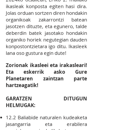
ikasleak konposta egiten hasi dira.
Jolas orduan sortzen diren hondakin
organikoak zakarrontzi batean
jasotzen dituzte, eta egunero, talde
deberdin batek jasotako hondakin
organiko horiek negutegian dauden
konpostontzietara igo ditu. Ikasleek
lana oso gustura egin dute!
Zorionak ikasleei eta irakasleari!
Eta eskerrik asko Gure
Planetaren zaintzan parte
hartzeagatik!
GARATZEN DITUGUN
HELMUGAK:
12.2 Baliabide naturalen kudeaketa
jasangarria eta erabilera