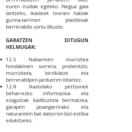
euren irudiak egiteko. Negua gaia
lantzeko, ikasleek txorien habiak
gurina-tarrinen plastikoak
berrerabiliz sortu dituzte.
GARATZEN DITUGUN
HELMUGAK:
12.5 Nabarmen murriztea
hondakinen sorrera, prebentzio,
murrizketa, birziklatze eta
berrerabilpen‐jardueren bitartez.
12.8 Ikastolako pertsonek
beharrezko i
nformazioa eta
ezagutzak badituztela bermatzea,
garapen jasangarrirako eta
naturarekin bat datorren bizi‐estiloa
edukitzeko.