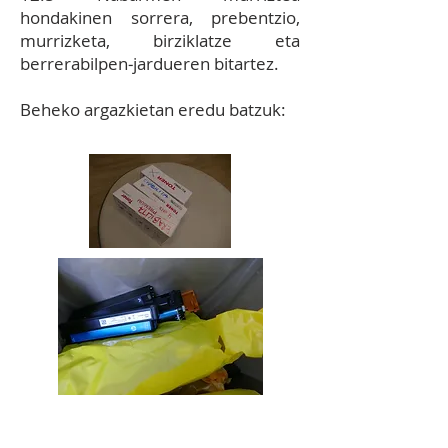
hondakinen sorrera, prebentzio,
murrizketa, birziklatze eta
berrerabilpen‐jardueren bitartez.
Be
heko argazkietan eredu batzuk
:
12.8
EKIMENA:
LHko 3. zikloko