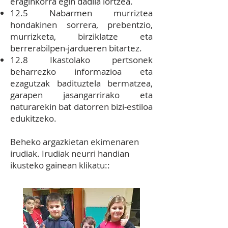
eraginkorra egin dadila lortzea.
12.5 Nabarmen murriztea
hondakinen sorrera, prebentzio,
murrizketa, birziklatze eta
berrerabilpen‐jardueren bitartez.
12.8 Ikastolako pertsonek
beharrezko i
nformazioa eta
ezagutzak badituztela bermatzea,
garapen jasangarrirako eta
naturarekin bat datorren bizi‐estiloa
edukitzeko.
B
eheko argazkietan ekimenaren
irudiak. Irudiak neurri handian
ikusteko gainean klikatu::