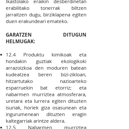
Ikastolako eraikin desberdinetan
erabilitako tonerrak biltzen
jarraitzen dugu, birziklapena egiten
duen erakundeari emateko.
GARATZEN DITUGUN
HELMUGAK:
12.4 Produktu kimikoak eta
hondakin guztiak ekologikoki
arrazoizkoa den moduren batean
kudeatzea beren bizi‐zikloan,
hitzartutako nazioarteko
esparruekin bat etorriz; eta
nabarmen murriztea atmosferara,
uretara eta lurrera egiten dituzten
isuriak, horiek giza osasunean eta
ingurumenean dituzten eragin
kaltegarriak arintze aldera.
12.5 Nabarmen murriztea