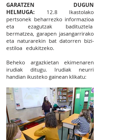
GARATZEN DUGUN
HELMUGA:
12.8 Ikastolako
pertsonek beharrezko informazioa
eta ezagutzak badituztela
bermatzea, garapen jasangarrirako
eta naturarekin bat datorren bizi‐
estiloa edukitzeko.
Beheko argazkietan ekimenaren
irudiak ditugu. Irudiak neurri
handian ikusteko gainean klikatu: