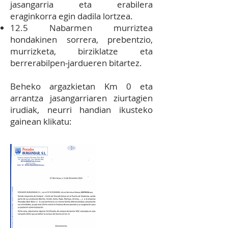
jasangarria eta erabilera
eraginkorra egin dadila lortzea.
12.5 Nabarmen murriztea
hondakinen sorrera, prebentzio,
murrizketa, birziklatze eta
berrerabilpen‐jardueren bitartez.
Beheko argazkietan Km 0 eta
arrantza jasangarriaren ziurtagien
irudiak, neurri handian ikusteko
gainean klikatu: