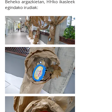
B
eheko argazkietan, HHko ikasleek
egindako irudiak: