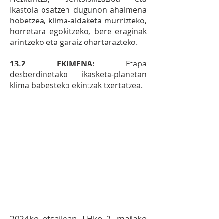
Ikastola osatzen dugunon ahalmena
hobetzea, klima‐aldaketa murrizteko,
horretara egokitzeko, bere eraginak
arintzeko eta garaiz ohartarazteko.
13.2 EKIMENA:
Etapa
desberdinetako ikasketa-planetan
klima babesteko ekintzak txertatzea.
12.3
EKIMENA:
Hondakinen
kudeaketa jasangarria egitea:
plastikoa, papera eta kartoia,
pilak, konposta eta antzerako
hondakinen birziklapena eta
berrerabilpena bultzatuz.
2024ko otsailean,
LHko
2. mailako