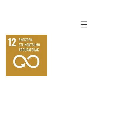
lauro2030agenda.
eus
Kontsumo eta ekoizpen
modalitate jasangarriak
bermatzea.