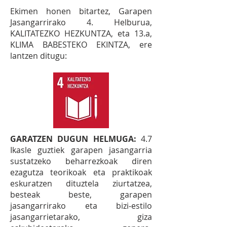
Ekimen honen bitartez, Garapen
Jasangarrirako 4. Helburua,
KALITATEZKO HEZKUNTZA, eta 13.a,
KLIMA BABESTEKO EKINTZA, ere
lantzen ditugu:
GARATZEN DUGUN HELMUGA:
4.7
Ikasle guztiek garapen jasangarria
sustatzeko beharrezkoak diren
ezagutza teorikoak eta praktikoak
eskuratzen dituztela ziurtatzea,
besteak beste, garapen
jasangarrirako eta bizi‐estilo
jasangarrietarako, giza