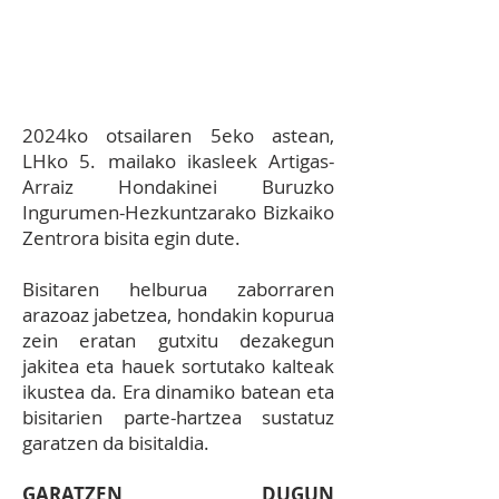
ikasleek Artigas Interpretazio
Zentrora irtenaldia egitea.
2024ko otsailaren 5eko astean,
LHko 5. mailako ikasleek Artigas-
Arraiz Hondakinei Buruzko
Ingurumen-Hezkuntzarako Bizkaiko
Zentrora bisita egin dute.
Bisitaren helburua zaborraren
arazoaz jabetzea, hondakin kopurua
zein eratan gutxitu dezakegun
jakitea eta hauek sortutako kalteak
ikustea da. Era dinamiko batean eta
bisitarien parte-hartzea sustatuz
garatzen da bisitaldia.
GARATZEN DUGUN