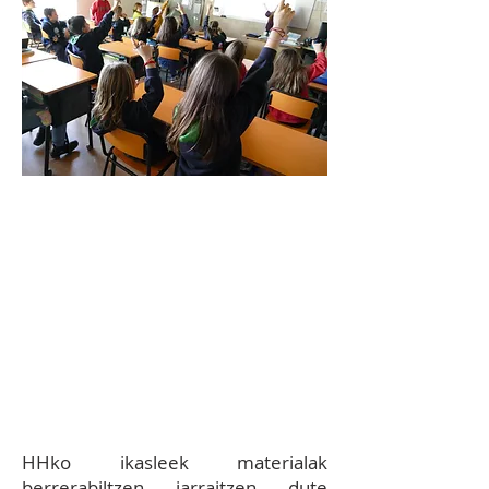
12.10
EKIMENA:
HHko eta
LHko maila guztietan eta arlo
desberdinetan, eta DBHko eta
Batxilergoko maila eta arlo
batzuetan, hondakinetako
materialak berrerabiliz
irudiak sortzea.
HHko ikasleek materialak
berrerabiltzen jarraitzen dute