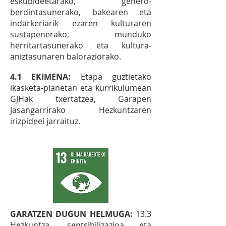
eskubideetarako, genero‐
berdintasunerako, bakearen eta
indarkeriarik ezaren kulturaren
sustapenerako, munduko
herritartasunerako eta kultura‐
aniztasunaren baloraziorako.
4.1 EKIMENA:
Etapa guztietako
ikasketa-planetan eta kurrikulumean
GJHak txertatzea, Garapen
Jasangarrirako Hezkuntzaren
irizpideei jarraituz.
GARATZEN DUGUN HELMUGA:
13.3
Hezkuntza, sentsibilizazioa eta