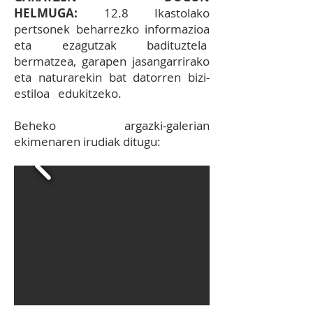
HELMUGA:
12.8 Ikastolako
pertsonek beharrezko informazioa
eta ezagutzak badituztela
bermatzea, garapen jasangarrirako
eta naturarekin bat datorren bizi‐
estiloa edukitzeko.
Be
heko argazki-galerian
ekimenaren irudiak ditugu: