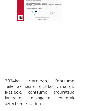
12.12
EKIMENA:
LHko 4.
mailako ikasleek
Kontsumobide Prestakuntza
Zentroak antolatutako
Kontsumo Tailerrak egiten
dituzte.
2024ko urtarrilean, Kontsumo
Tailerrak hasi dira LHko 4. mailan.
Ikasleek, kontsumo arduratsua
lantzeko, elikagaien etiketak
aztertzen ikasi dute.