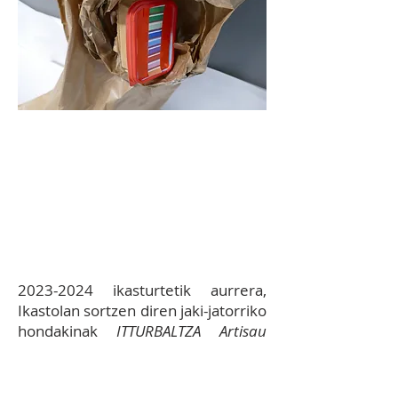
12.13
EKIMENA:
Jantokiko
barazki eta lekari hondakinak
Mungiako ITTURBALTZA
Artisau Elikagaiak abeltzaintza
ekologiko enpresari
dohaintzan ematea.
2023-2024
ikasturtetik aurrera,
Ikastolan sortzen diren jaki-jatorriko
hondakinak
ITTURBALTZA Artisau
Elikagaiak
abeltzain elkarteari
ematen ari gara. Hauek dira
jasotzen dituzten jaki-jatorriko