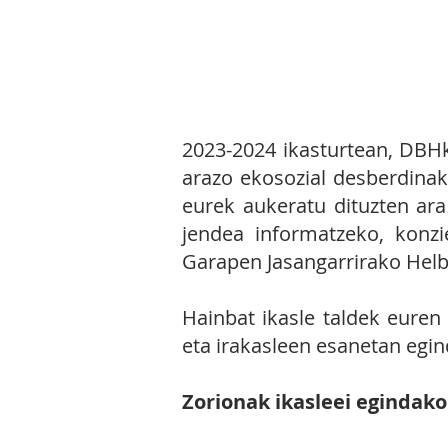
4.1 EKIMENA:
Etapa gu
Garapen Jasangarrirako H
2023-202
4 ikasturtean, DBH
arazo ekosozial desberdinak
eurek aukeratu dituzten ara
jendea informatzeko, konzie
Garapen Jasangarrirako Helb
Hainbat ikasle taldek euren
eta irakasleen esanetan egin
Zorionak ikasleei egindako