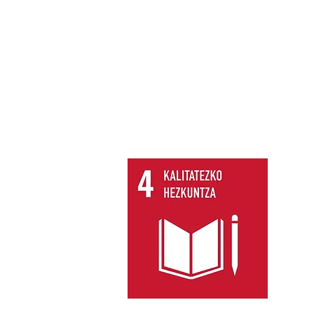
la
SARRERA
EKIM
Gu
be
Kal
ga
hez
era