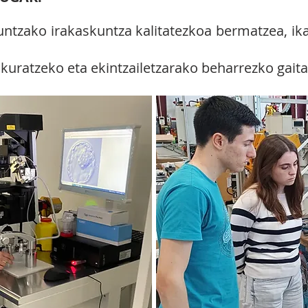
untzako irakaskuntza kalitatezkoa bermatzea, ik
skuratzeko eta ekintzailetzarako beharrezko gait