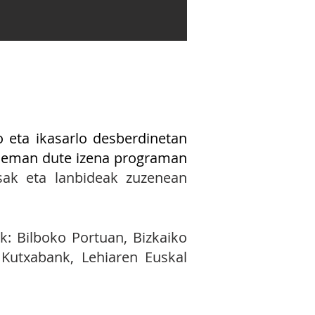
-programa.
o eta ikasarlo desberdinetan
ez eman dute izena programan
sak eta lanbideak zuzenean
: Bilboko Portuan, Bizkaiko
, Kutxabank, Lehiaren Euskal