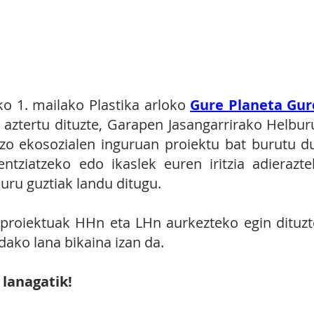
ztietako ikasketa-planetan eta kurrikulu
ezkuntzaren irizpideei jarraituz.
ko 1. mailako Plastika arloko
Gure Planeta Gur
 aztertu dituzte, Garapen Jasangarrirako Helbu
zo ekosozialen inguruan proiektu bat burutu du
ntziatzeko edo ikaslek euren iritzia adierazt
uru guztiak landu ditugu.
 proiektuak HHn eta LHn aurkezteko egin dituzte
dako lana bikaina izan da.
 lanagatik!