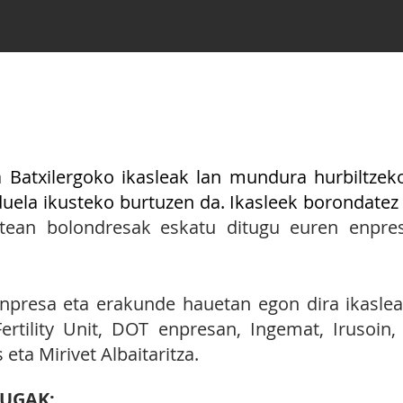
ko 1. mailako ikasleentzat LauroLan praktika
ma
Batx
i
lergoko ikasleak lan mundura hurbiltzek
duela ikusteko burtuzen da. Ikasleek borondat
rtean
bolondresak
eskatu ditugu euren enpre
npresa eta erakunde hauetan egon dira ikasleak
ertility Unit, DOT enpresan, Ingemat, Irusoin
eta Mirivet Albaitaritza.
UGAK: