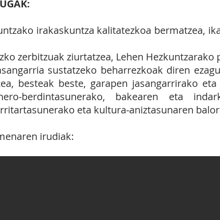
UGAK:
untzako irakaskuntza kalitatezkoa bermatzea, ik
zko zerbitzuak ziurtatzea, Lehen Hezkuntzarako 
jasangarria sustatzeko beharrezkoak diren ezagu
zea, besteak beste, garapen jasangarrirako eta b
nero‐berdintasunerako, bakearen eta indark
itartasunerako eta kultura‐aniztasunaren balor
imenaren irudiak
: