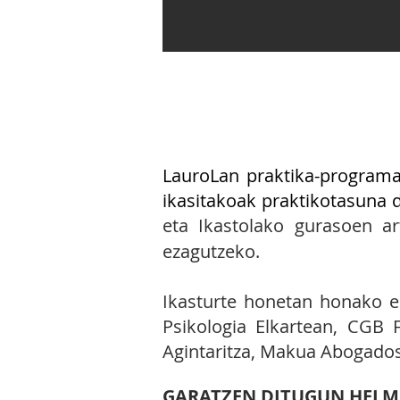
4.8 EKIMENA: Batxilergo
Lauro
Lan praktika-progra
ikasitakoak praktikotasuna 
eta Ikastolako gurasoen a
ezagutzeko.
Ikasturte honetan honako e
Psikologia Elkartean, CGB F
Agintaritza, Makua Abogados 
GARATZEN DITUGUN HELM