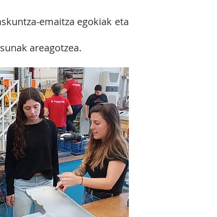
askuntza‐emaitza egokiak eta
asunak areagotzea.