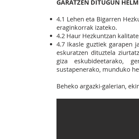
GARATZEN DITU
GUN HELM
4.1 Lehen eta Bigarren Hezk
eraginkorrak izateko.
4.2 Haur Hezkuntzan kalitate
4.7 Ikasle guztiek garapen 
eskuratzen dituztela ziurtat
giza eskubideetarako, ge
sustapenerako, munduko herr
Beheko argazki-galerian, ek