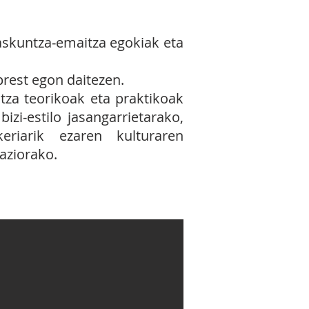
askuntza‐emaitza egokiak eta
prest egon daitezen.
tza teorikoak eta praktikoak
izi‐estilo jasangarrietarako,
eriarik ezaren kulturaren
aziorako.