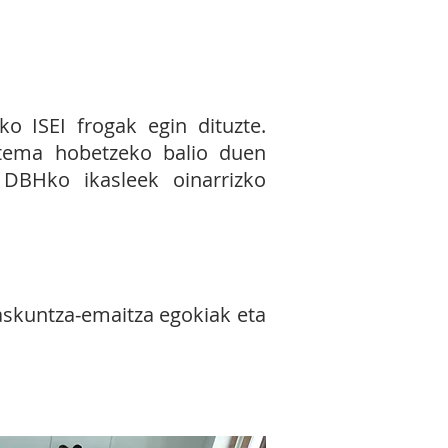
poko froga objektiboak
za neurriak ezartzeko.
o ISEI frogak egin dituzte.
stema hobetzeko balio duen
 DBHko ikasleek oinarrizko
askuntza‐emaitza egokiak eta