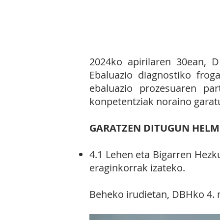
4.3 EKIMENA:
Etapa guz
egitea, beste zentroekin
2024ko apirilaren 30ean, D
Ebaluazio diagnostiko fro
ebaluazio prozesuaren par
konpetentziak noraino garatu
GARATZEN DITUGUN HELM
4.1 Lehen eta Bigarren Hezk
eraginkorrak izateko.
Beheko irudietan,
DBHko 4. 