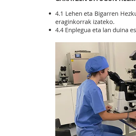
4.1 Lehen eta Bigarren Hezk
eragi
nkorrak izateko.
4.4 Enplegua eta lan duina e