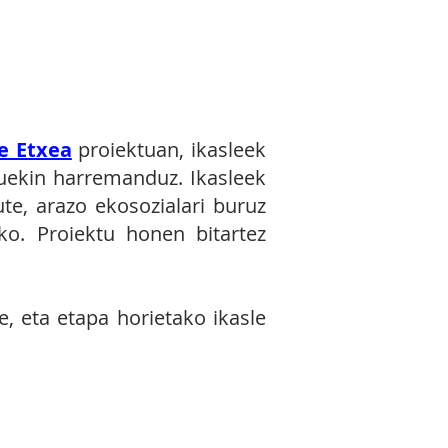
mean GJHak txertatzea,
e Etxea
proiektuan, ikasleek
ruekin harremanduz. Ikasleek
te, arazo ekosozialari buruz
eko. Proiektu honen bitartez
, eta etapa horietako ikasle