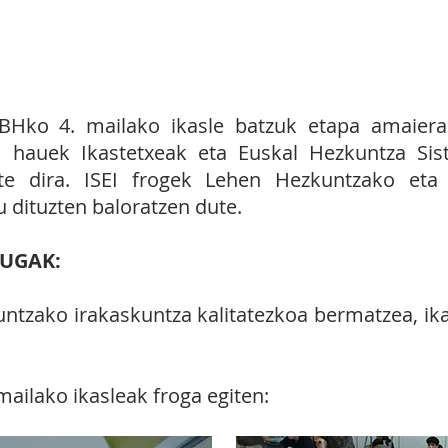
tietan, ikasleen emaitzak aztertzeko kan
 alderatzeko eta behar izanez gero, hobekunt
BHko 4. mailako ikasle batzuk etapa amaierak
ga hauek Ikastetxeak eta Euskal Hezkuntza Si
te dira. ISEI frogek Lehen Hezkuntzako eta
 dituzten baloratzen dute.
UGAK:
untzako irakaskuntza kalitatezkoa bermatzea, ik
mailako
ikasleak froga egiten: