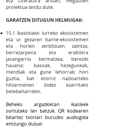
eta Literatura arloan, Hegaztien
proiektua landu dute.
GARATZEN DITUGUN HELMUGAK:
15.1 Ikastolako lurreko ekosistemen
eta ur gezaren barne-ekosistemen
eta horien zerbitzuen zaintza,
berrezarpena eta erabilera
jasangarria bermatzea, bereziki
hauena: basoak, hezeguneak,
mendiak eta gune lehorrak; hori
guztia, bat etorriz nazioarteko
hitzarmenen bidez ezarritako
betebeharrekin.
Beheko argazkietan ikasleek
sortutako lan batzuk. QR kodearen
bitartez txoriari buruzko audiogida
entzungo duzue: