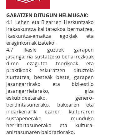
GARATZEN DITUGUN HELMUGAK:
4.1 Lehen eta Bigarren Hezkuntzako
irakaskuntza kalitatezkoa bermatzea,
ikaskuntza‐emaitza egokiak eta
eraginkorrak izateko.
4.7 Ikasle guztiek garapen
jasangarria sustatzeko beharrezkoak
diren ezagutza teorikoak eta
praktikoak eskuratzen dituztela
ziurtatzea, besteak beste, garapen
jasangarrirako eta bizi‐estilo
jasangarrietarako, giza
eskubideetarako, genero‐
berdintasunerako, bakearen eta
indarkeriarik ezaren kulturaren
sustapenerako, munduko
herritartasunerako eta kultura‐
aniztasunaren baloraziorako.