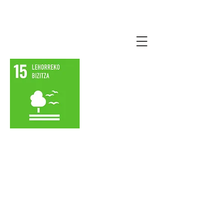
lauro2030agenda.
eus
Lehorreko bizitza
babestea, lehengoratzea
eta modu jasangarrian
erabil dadila sustatzea,