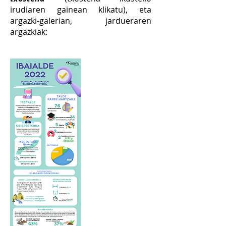
irudiaren gainean klikatu), eta
argazki-galerian, jardueraren
argazkiak: