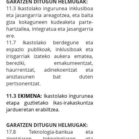
GARATZEN DITUGUN HELMUGAK:
11.3 Ikastolako ingurunea inklusiboa
eta jasangarria areagotzea, eta baita
giza kokaguneen kudeaketa parte‐
hartzailea, integratua eta jasangarria
ere.
11.7 Ikastolako berdegune eta
espazio publikoak, inklusiboak eta
irisgarriak izateko aukera ematea,
bereziki, emakumeentzat,
haurrentzat, adinekoentzat eta
aniztasunen bat duten
pertsonentzat.
11.3 E
KIMENA:
Ikastolako ingurunea
etapa guztietako ikas-irakaskuntza
jardueretan erabiltzea.
GARATZEN DITUGUN HELMUGAK:
17.8 Teknologia‐bankua eta
zientziaren, teknologiaren eta