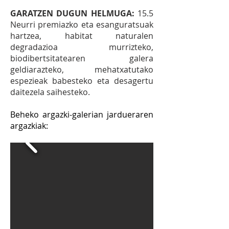
GARATZEN DUGUN HELMUGA:
15.5
Neurri premiazko eta esanguratsuak
hartzea, habitat naturalen
degradazioa murrizteko,
biodibertsitatearen galera
geldiarazteko, mehatxatutako
espezieak babesteko eta desagertu
daitezela saihesteko.
Beheko argazki-galerian jardueraren
argazkiak: