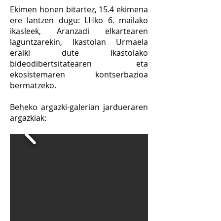
Ekimen honen bitartez, 15.4 ekimena
ere lantzen dugu: LHko 6. mailako
ikasleek, Aranzadi elkartearen
laguntzarekin, Ikastolan Urmaela
eraiki dute Ikastolako
bideodibertsitatearen eta
ekosistemaren kontserbazioa
bermatzeko.
Beheko argazki-galerian jardueraren
argazkiak: