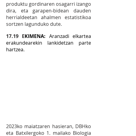
produktu gordinaren osagarri izango
dira, eta garapen‐bidean dauden
herrialdeetan ahalmen estatistikoa
sortzen lagunduko dute.
17.19 E
KIMENA:
Aranzadi elkartea
erakundearekin lankidetzan parte
hartzea.
15.11
EKIMENA:
Ibaialde
proiektua: DBHko 1. mailako
eta Batxilergoko 1. mailako
ikasleek Biologia arloan
Loiuko Basaburu errekako
ikerketa laginketan parte
hartzen dute datuak bilduz.
2023ko maiatzaren hasieran, DBHko
eta Batxilergoko 1. mailako Biologia