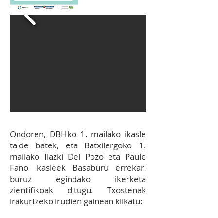
Ondoren, DBHko 1. mailako ikasle
talde batek, eta Batxilergoko 1.
mailako Ilazki Del Pozo eta Paule
Fano ikasleek Basaburu errekari
buruz egindako ikerketa
zientifikoak ditugu. Txostenak
irakurtzeko irudien gainean klikatu: