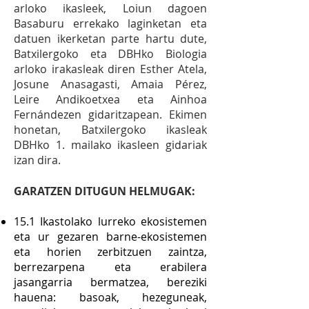
arloko ikasleek, Loiun dagoen
Basaburu errekako laginketan eta
datuen ikerketan parte hartu dute,
Batxilergoko eta DBHko Biologia
arloko irakasleak diren Esther Atela,
Josune Anasagasti, Amaia Pérez,
Leire Andikoetxea eta Ainhoa
Fernándezen gidaritzapean. Ekimen
honetan, Batxilergoko ikasleak
DBHko 1. mailako ikasleen gidariak
izan dira.
GARATZEN DITUGUN HELMUGAK:
15.1 Ikastolako lurreko ekosistemen
eta ur gezaren barne-ekosistemen
eta horien zerbitzuen zaintza,
berrezarpena eta erabilera
jasangarria bermatzea, bereziki
hauena: basoak, hezeguneak,