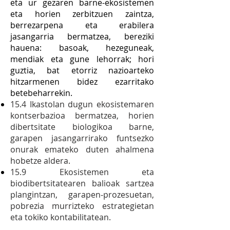
eta ur gezaren barne-ekosistemen
eta horien zerbitzuen zaintza,
berrezarpena eta erabilera
jasangarria bermatzea, bereziki
hauena: basoak, hezeguneak,
mendiak eta gune lehorrak; hori
guztia, bat etorriz nazioarteko
hitzarmenen bidez ezarritako
betebeharrekin.
15.4 Ikastolan dugun ekosistemaren
kontserbazioa bermatzea, horien
dibertsitate biologikoa barne,
garapen jasangarrirako funtsezko
onurak emateko duten ahalmena
hobetze aldera.
15.9 Ekosistemen eta
biodibertsitatearen balioak sartzea
plangintzan, garapen‐prozesuetan,
pobrezia murrizteko estrategietan
eta tokiko kontabilitatean.