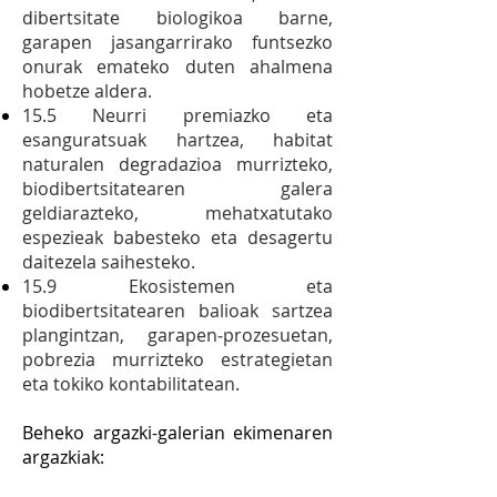
dibertsitate biologikoa barne,
garapen jasangarrirako funtsezko
onurak emateko duten ahalmena
hobetze aldera.
15.5 Neurri premiazko eta
esanguratsuak hartzea, habitat
naturalen degradazioa murrizteko,
biodibertsitatearen galera
geldiarazteko, mehatxatutako
espezieak babesteko eta desagertu
daitezela saihesteko.
15.9 Ekosistemen eta
biodibertsitatearen balioak sartzea
plangintzan, garapen‐prozesuetan,
pobrezia murrizteko estrategietan
eta tokiko kontabilitatean.
Beheko argazki-galerian ekimenaren
argazkiak: