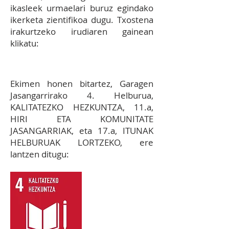
ikasleek urmaelari buruz egindako
ikerketa zientifikoa dugu. Txostena
irakurtzeko irudiaren gainean
klikatu:
Ekimen honen bitartez, Garagen
Jasangarrirako 4. Helburua,
KALITATEZKO HEZKUNTZA, 11.a,
HIRI ETA KOMUNITATE
JASANGARRIAK, eta 17.a, ITUNAK
HELBURUAK LORTZEKO, ere
lantzen ditugu: