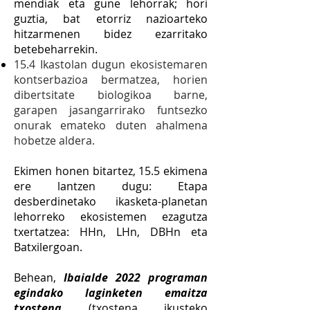
mendiak eta gune lehorrak; hori
guztia, bat etorriz nazioarteko
hitzarmenen bidez ezarritako
betebeharrekin.
15.4 Ikastolan dugun ekosistemaren
kontserbazioa bermatzea, horien
dibertsitate biologikoa barne,
garapen jasangarrirako funtsezko
onurak emateko duten ahalmena
hobetze aldera.
Ekimen honen bitartez, 15.5 ekimena
ere lantzen dugu: Etapa
desberdinetako ikasketa-planetan
lehorreko ekosistemen ezagutza
txertatzea: HHn, LHn, DBHn eta
Batxilergoan.
Behean,
Ibaialde 2022 programan
egindako laginketen emaitza
txostena
(txostena ikusteko