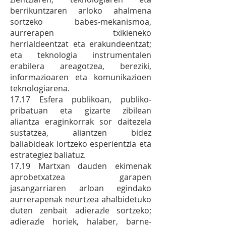
berrikuntzaren arloko ahalmena
sortzeko babes‐mekanismoa,
aurrerapen txikieneko
herrialdeentzat eta erakundeentzat;
eta teknologia instrumentalen
erabilera areagotzea, bereziki,
informazioaren eta komunikazioen
teknologiarena.
17.17 Esfera publikoan, publiko‐
pribatuan eta gizarte zibilean
aliantza eraginkorrak sor daitezela
sustatzea, aliantzen bidez
baliabideak lortzeko esperientzia eta
estrategiez baliatuz.
17.19 Martxan dauden ekimenak
aprobetxatzea garapen
jasangarriaren arloan egindako
aurrerapenak neurtzea ahalbidetuko
duten zenbait adierazle sortzeko;
adierazle horiek, halaber, barne‐