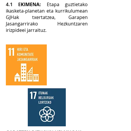
4.1 E
KIMENA:
Etapa guztietako
ikasketa-planetan eta kurrikulumean
GJHak txertatzea, Garapen
Jasangarrirako Hezkuntzaren
irizpideei jarraituz.