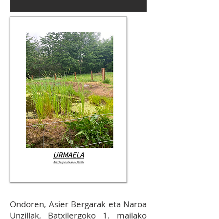
Ondoren, Asier Bergarak eta Naroa
Unzillak, Batxilergoko 1. mailako