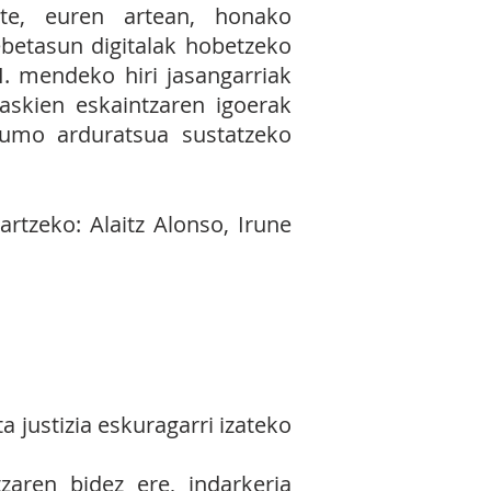
zte, euren artean, honako
ebetasun digitalak hobetzeko
I. mendeko hiri jasangarriak
saskien eskaintzaren igoerak
sumo arduratsua sustatzeko
rtzeko: Alaitz Alonso, Irune
 justizia eskuragarri izateko
zaren bidez ere, indarkeria