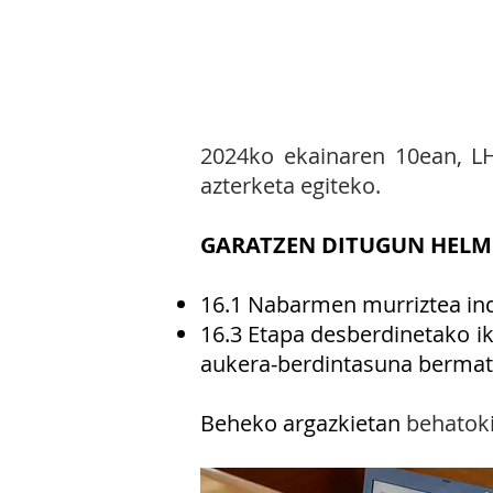
16.1
EKIMENA:
Ikastol
elkarbizitzaren behatoki
2024ko ekainaren 10ean, LHk
azterketa egiteko.
GARATZEN DITUGUN HELM
16.1 Nabarmen murriztea ind
16.3 Etapa desberdinetako ik
aukera‐berdintasuna bermat
Beheko argazkietan
behatoki