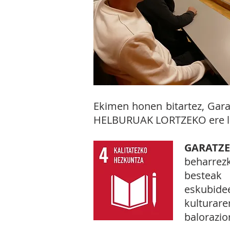
Ekimen honen bitartez, Gar
HELBURUAK LORTZEKO ere la
GARATZ
beharrezk
besteak 
eskubide
kulturar
balorazio