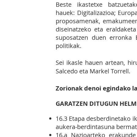
Beste ikastetxe batzueta
hauek:
Digitalizazioa; Euro
proposamenak, e
makumeent
diseinatzeko eta eraldaket
suposatzen duen erronka E
politikak.
Sei ikasle hauen artean, hi
Salcedo eta Markel Torrell.
Zorionak denoi egindako l
GARATZEN DITUGUN HELM
16.3 Etapa desberdinetako ik
aukera‐berdintasuna bermat
16.a Nazioarteko erakunde 