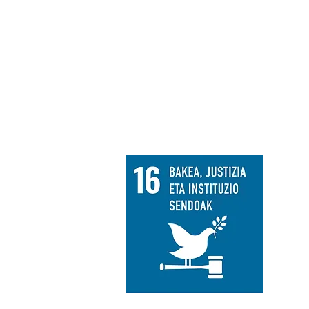
la
SARRERA
EKIM
Ga
su
er
Ika
txe
bab