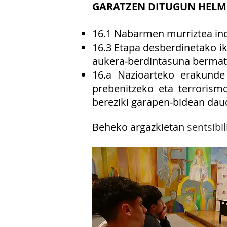
GARATZEN DITUGUN HELM
16.1 Nabarmen murriztea ind
16.3 Etapa desberdinetako ik
aukera‐berdintasuna bermat
16.a Nazioarteko erakunde 
prebenitzeko eta terrorismo
bereziki garapen‐bidean dau
Beheko argazkietan
sentsibi