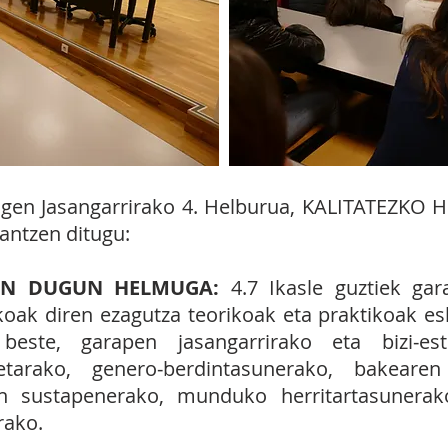
agen Jasangarrirako 4. Helburua, KALITATEZKO 
ntzen ditugu:
EN DUGUN HELMUGA:
4.7 Ikasle guztiek gar
oak diren ezagutza teorikoak eta praktikoak esk
beste, garapen jasangarrirako eta bizi‐esti
etarako, genero‐berdintasunerako, bakearen
en sustapenerako, munduko herritartasunerako
rako.