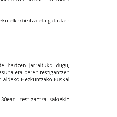
ko elkarbizitza eta gatazken
zea.
te hartzen jarraituko dugu,
asuna eta beren testigantzen
en aldeko Hezkuntzako Euskal
 30ean, testigantza saioekin