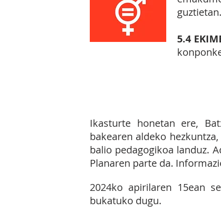
guztietan
5.4 EKI
konponke
16.5
EKIMENA:
Batxilergo
Ikasturte honetan ere, Bat
bakearen aldeko hezkuntza, 
balio pedagogikoa landuz. A
Planaren parte da. Informaz
2024ko apirilaren 15ean sen
bukatuko dugu.