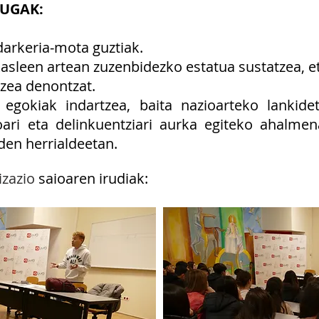
UGAK:
arkeria‐mota guztiak.
asleen artean zuzenbidezko estatua sustatzea, eta
zea denontzat.
egokiak indartzea, baita nazioarteko lankidet
ari eta delinkuentziari aurka egiteko ahalmen
den herrialdeetan.
lizazio
saioaren irudiak: