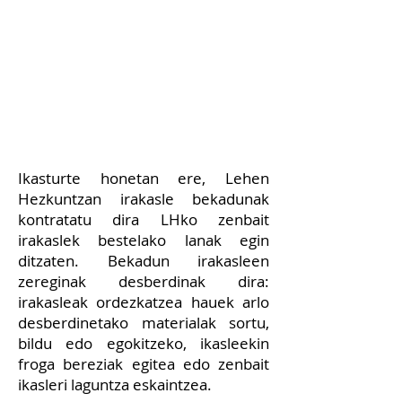
egiteko bekadunak
kontratatzea gazte hauen
formazioan laguntzeko,
EHUko eta BAM programetan
parte hartuz.
Ikasturte honetan ere, Lehen
Hezkuntzan irakasle bekadunak
kontratatu dira LHko zenbait
irakaslek bestelako lanak egin
ditzaten. Bekadun irakasleen
zereginak desberdinak dira:
irakasleak ordezkatzea hauek arlo
desberdinetako materialak sortu,
bildu edo egokitzeko, ikasleekin
froga bereziak egitea edo zenbait
ikasleri laguntza eskaintzea.