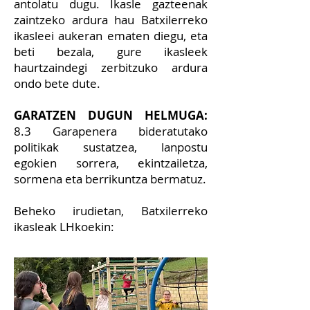
antolatu dugu. Ikasle gazteenak
zaintzeko ardura hau Batxilerreko
ikasleei aukeran ematen diegu, eta
beti bezala, gure ikasleek
haurtzaindegi zerbitzuko ardura
ondo bete dute.
GARATZEN DUGUN HELMUGA:
8.3 Garapenera bideratutako
politikak sustatzea, lanpostu
egokien sorrera, ekintzailetza,
sormena eta berrikuntza bermatuz.
Beheko irudietan, Batxilerreko
ikasleak LHkoekin: