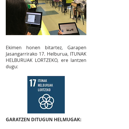
Ekimen honen bitartez, Garapen
Jasangarrirako 17. Helburua, ITUNAK
HELBURUAK LORTZEKO, ere lantzen
dugu:
GARATZEN DITUGUN HELMUGAK: