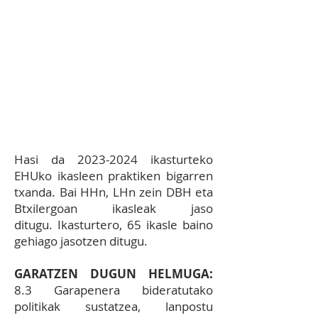
praktikak egiteko
unibertsitateetako ikasleak
jasotzea gazte
hauen
formazioan laguntzeko:
EHU, Begoñako Andra Mari,
Deustu Alumni,
Mondragon
Unibertsitatea,
UNIR, VIU…
Hasi da
2023-2024
ikasturteko
EHUko ikasleen praktiken bigarren
txanda. Bai HHn, LHn zein DBH eta
Btxilergoan ikasleak jaso
ditugu.
Ikasturtero, 65 ikasle baino
gehiago jasotzen ditugu.
GARATZEN DUGUN HELMUGA:
8.3 Garapenera bideratutako
politikak sustatzea, lanpostu