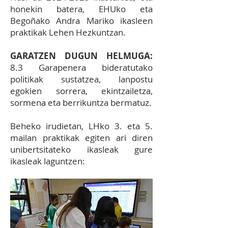
honekin batera, EHUko eta
Begoñako Andra Mariko ikasleen
praktikak Lehen Hezkuntzan.
GARATZEN DUGUN HELMUGA:
8.3 Garapenera bideratutako
politikak sustatzea, lanpostu
egokien sorrera, ekintzailetza,
sormena eta berrikuntza bermatuz.
Beheko irudietan, LHko 3. eta 5.
mailan praktikak egiten ari diren
unibertsitateko ikasleak gure
ikasleak laguntzen: