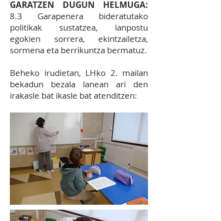
GARATZEN DUGUN HELMUGA:
8.3 Garapenera bideratutako
politikak sustatzea, lanpostu
egokien sorrera, ekintzailetza,
sormena eta berrikuntza bermatuz.
Beheko irudietan, LHko 2. mailan
bekadun bezala lanean ari den
irakasle bat ikasle bat atenditzen: