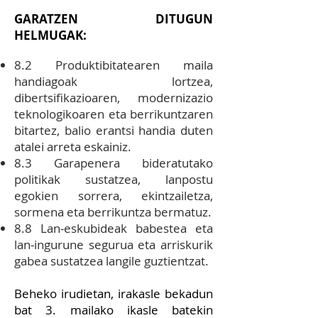
GARATZEN DITUGUN
HELMUGAK:
8.2 Produktibitatearen maila
handiagoak lortzea,
dibertsifikazioaren, modernizazio
teknologikoaren eta berrikuntzaren
bitartez, balio erantsi handia duten
atalei arreta eskainiz.
8.3 Garapenera bideratutako
politikak sustatzea, lanpostu
egokien sorrera, ekintzailetza,
sormena eta berrikuntza bermatuz.
8.8 Lan‐eskubideak babestea eta
lan‐ingurune segurua eta arriskurik
gabea sustatzea langile guztientzat.
Beheko irudietan, irakasle bekadun
bat 3. mailako ikasle batekin