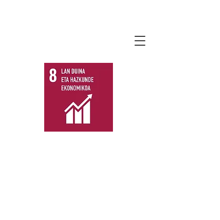
lauro2030agenda.
eus
Guztiontzako hazkunde
ekonomiko jarraitua,
inklusiboa eta jasangarria,
enplegu betea eta
produktiboa nahiz lan
duina sustatzea.