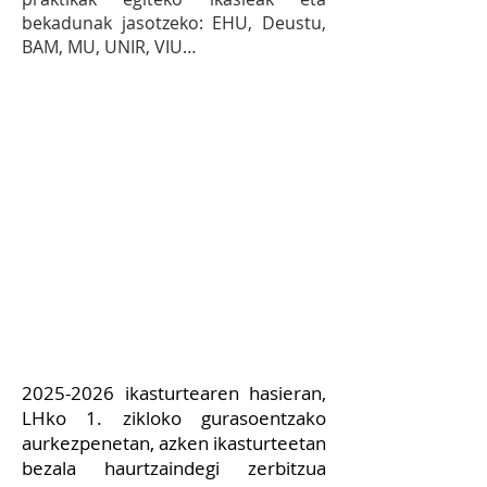
bekadunak jasotzeko: EHU, Deustu,
BAM, MU, UNIR, VIU…
8.7 EKIMENA:
Ikastolako
familientzat HHn egiten diren
aurkezpenetan eta guraso
egunetan, eta LHn egiten diren
aurkezpenetan, Batxilergoko
ikasleei haurtzaindegi
zerbitzuan parte hartzeko
aukera ematea.
2025-2026
ikasturtearen hasieran,
LHko 1. zikloko gurasoentzako
aurkezpenetan, azken ikasturteetan
bezala haurtzaindegi zerbitzua