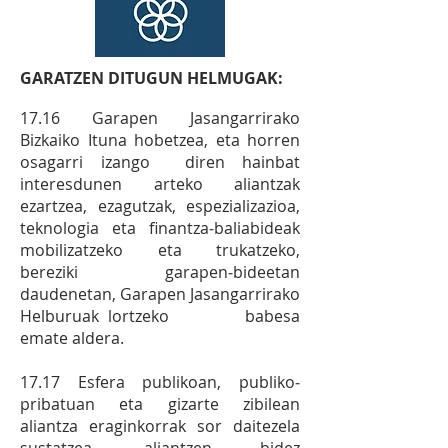
GARATZEN DITUGUN HELMUGAK:
17.16 Garapen Jasangarrirako
Bizkaiko Ituna hobetzea, eta horren
osagarri izango diren hainbat
interesdunen arteko aliantzak
ezartzea, ezagutzak, espezializazioa,
teknologia eta finantza‐baliabideak
mobilizatzeko eta trukatzeko,
bereziki garapen‐bideetan
daudenetan, Garapen Jasangarrirako
Helburuak lortzeko babesa
emate aldera.
17.17 Esfera publikoan, publiko‐
pribatuan eta gizarte zibilean
aliantza eraginkorrak sor daitezela