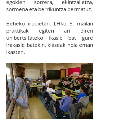
egokien sorrera, ekintzailetza,
sormena eta berrikuntza bermatuz.
Beheko irudietan, LHko 5. mailan
praktikak egiten ari diren
unibertsitateko ikasle bat gure
irakasle batekin, klaseak nola eman
ikasten.