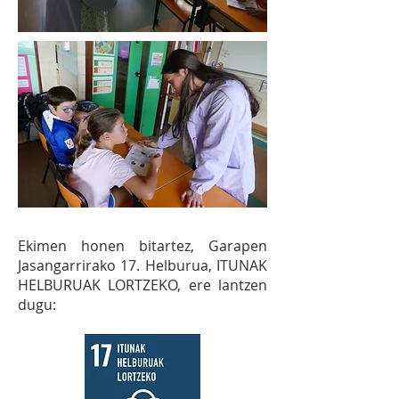
Ekimen honen bitartez, Garapen
Jasangarrirako 17. Helburua, ITUNAK
HELBURUAK LORTZEKO, ere lantzen
dugu: