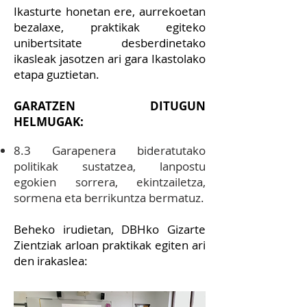
Ikasturte honetan ere, aurrekoetan
bezalaxe, praktikak egiteko
unibertsitate desberdinetako
ikasleak jasotzen ari gara Ikastolako
etapa guztietan.
GARATZEN DITUGUN
HELMUGAK:
8.3 Garapenera bideratutako
politikak sustatzea, lanpostu
egokien sorrera, ekintzailetza,
sormena eta berrikuntza bermatuz.
Beheko irudietan, DBHko Gizarte
Zientziak arloan praktikak egiten ari
den irakaslea: