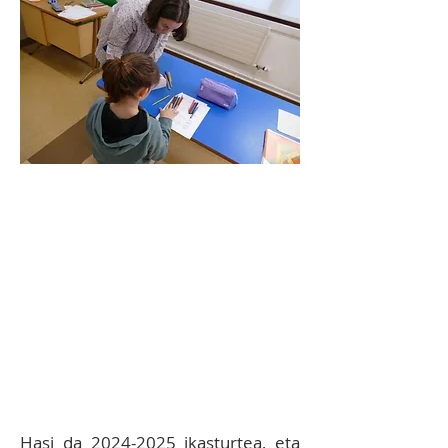
8.1 EKIMENA:
Ikastolan
praktikak egiteko
unibertsitateetako ikasleak
jasotzea gazte
hauen
formazioan laguntzeko:
EHU, Begoñako Andra Mari,
Deustu Alumni,
Mondragon
Unibertsitatea,
UNIR, VIU…
Hasi da
2024-2025
ikasturtea, eta