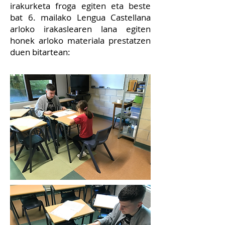
irakurketa froga egiten eta beste
bat 6. mailako Lengua Castellana
arloko irakaslearen lana egiten
honek arloko materiala prestatzen
duen bitartean: