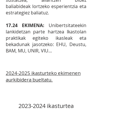
sustatzea, aliantzen bidez
baliabideak lortzeko esperientzia eta
estrategiez baliatuz.
17.24 EKIMENA:
Unibertsitateekin
lankidetzan parte hartzea Ikastolan
praktikak egiteko ikasleak eta
bekadunak jasotzeko: EHU, Deustu,
BAM, MU, UNIR, VIU…
2024-2025 ikasturteko ekimenen
aurkibidera bueltatu.
2023-2024
ikasturtea
8.1 EKIMENA:
Ikastolan