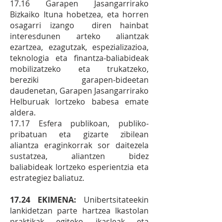
17.16 Garapen Jasangarrirako
Bizkaiko Ituna hobetzea, eta horren
osagarri izango diren hainbat
interesdunen arteko aliantzak
ezartzea, ezagutzak, espezializazioa,
teknologia eta finantza‐baliabideak
mobilizatzeko eta trukatzeko,
bereziki garapen‐bideetan
daudenetan, Garapen Jasangarrirako
Helburuak lortzeko babesa emate
aldera.
17.17 Esfera publikoan, publiko‐
pribatuan eta gizarte zibilean
aliantza eraginkorrak sor daitezela
sustatzea, aliantzen bidez
baliabideak lortzeko esperientzia eta
estrategiez baliatuz.
17.24 EKIMENA:
Unibertsitateekin
lankidetzan parte hartzea Ikastolan
praktikak egiteko ikasleak eta