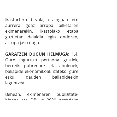
Ikasturtero bezala, oraingoan ere
aurrera goaz arropa bilketaren
ekimenarekin. Ikastolako etapa
guztietan deialdia egin ondoren,
arropa jaso dugu.
GARATZEN DUGUN HELMUGA:
1.4.
Gure inguruko pertsona guztiek,
bereziki pobreenek eta ahulenek,
baliabide ekonomikoak izateko, gure
esku dauden baliabideekin
laguntzea.
Behean, ekimenaren publizitate-
bideoa eta DBHko 2030 Agendako
ordezkariak ekimena euren kideei
azaltzen: