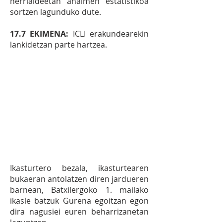
herrialdeetan ahalmen estatistikoa
sortzen lagunduko dute.
17.7 EKIMENA:
ICLI erakundearekin
lankidetzan parte hartzea.
1.4
EKIMENA:
LH, DBH eta
Batxilergoko ikasleak Gurena
nagusien egoitzara irtenaldia
egitea.
Ikasturtero bezala, ikasturtearen
bukaeran antolatzen diren jardueren
barnean, Batxilergoko 1. mailako
ikasle batzuk Gurena egoitzan egon
dira nagusiei euren beharrizanetan