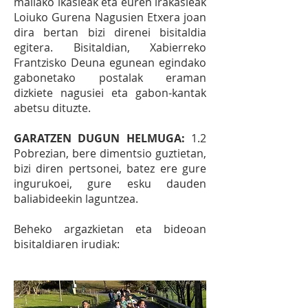
mailako ikasleak eta euren irakasleak
Loiuko Gurena Nagusien Etxera joan
dira bertan bizi direnei bisitaldia
egitera. Bisitaldian, Xabierreko
Frantzisko Deuna egunean egindako
gabonetako postalak eraman
dizkiete nagusiei eta gabon-kantak
abetsu dituzte.
GARATZEN DUGUN HELMUGA:
1.2
Pobrezian, bere dimentsio guztietan,
bizi diren pertsonei, batez ere gure
ingurukoei, gure esku dauden
baliabideekin laguntzea.
Beheko argazkietan eta bideoan
bisitaldiaren irudiak: