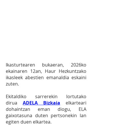
1.6
EKIMENA:
Beheko Soloan
ospatutako LHko Gabonetako
eta Udaberriko jaialdien
sarreren diru bilketa GKE
desberdinei ematea.
I​​​kasturtearen bukaeran, 2026ko
ekainaren 12an, Haur Hezkuntzako
ikasleek abestien emanaldia eskaini
zuten.
Ekitaldiko sarrerekin lortutako
dirua
ADELA Bizkaia
elkarteari
dohaintzan eman diogu, ELA
gaixotasuna duten pertsonekin lan
egiten duen elkartea.