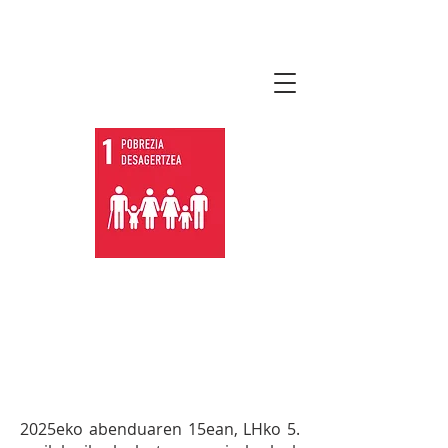
lauro2030agenda.
eus
1.4
EKIMENA:
LH, DBH eta
Batxilergoko ikasleak Gurena
nagusien egoitzara irtenaldia
egitea.
2025eko abenduaren 15ean,
LHko 5.