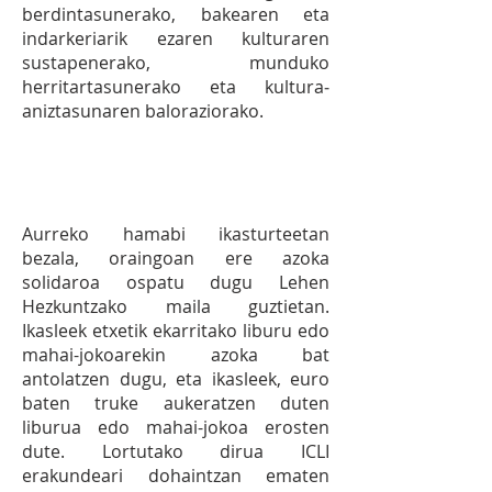
berdintasunerako, bakearen eta
indarkeriarik ezaren kulturaren
sustapenerako, munduko
herritartasunerako eta kultura‐
aniztasunaren baloraziorako.
1.3
EKIMENA:
LHn azoka
solidarioa ICLI
erakundearekin.
Aurreko hamabi ikasturteetan
bezala, oraingoan ere azoka
solidaroa ospatu dugu Lehen
Hezkuntzako maila guztietan.
Ikasleek etxetik ekarritako liburu edo
mahai-jokoarekin azoka bat
antolatzen dugu, eta ikasleek, euro
baten truke aukeratzen duten
liburua edo mahai-jokoa erosten
dute. Lortutako dirua ICLI
erakundeari dohaintzan ematen