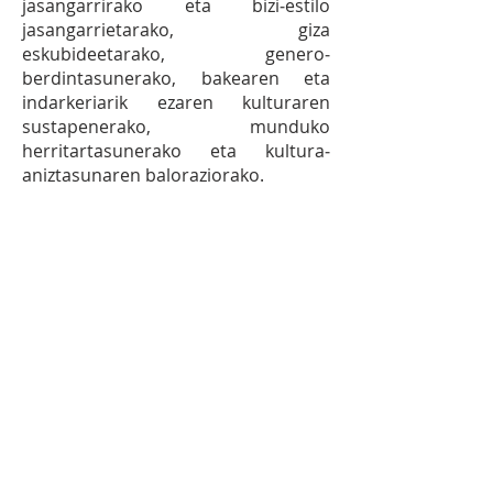
jasangarrirako eta bizi‐estilo
jasangarrietarako, giza
eskubideetarako, genero‐
berdintasunerako, bakearen eta
indarkeriarik ezaren kulturaren
sustapenerako, munduko
herritartasunerako eta kultura‐
aniztasunaren baloraziorako.
1.2
EKIMENA:
Etapa guztietan
arropa bilketa Cáritas-
Koopera erakundearekin.
2030 Agendako ikasle
ordezkariek bilketarako
publizitate kanpaina egitea
ikasle, familia eta
irakasleentzat Ikastolako
etapa guztietan.