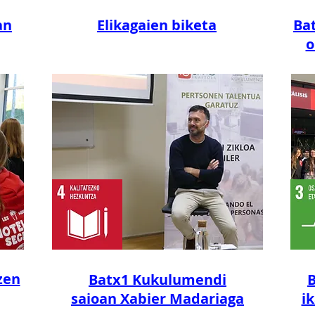
an
Elikagaien biketa
Bat
o
zen
Batx1 Kukulumendi
B
saioan
Xabier Madariaga
i