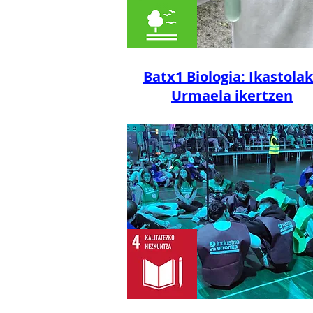
Batx1 Biologia: Ikastola
Urmaela ikertzen