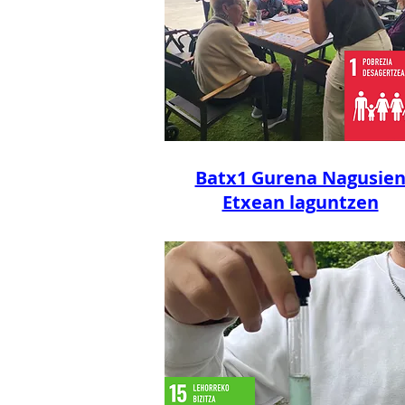
Batx1 Gurena Nagusie
Etxean laguntzen