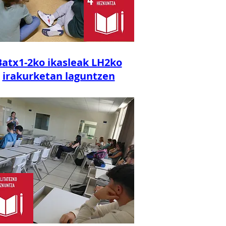
Batx1-2ko ikasleak LH2ko
irakurketan laguntzen