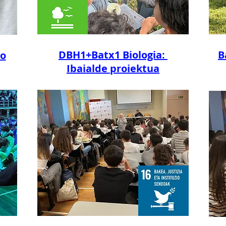
DBH1+Batx1 Biologia:
B
ko
Ibaialde proiektua