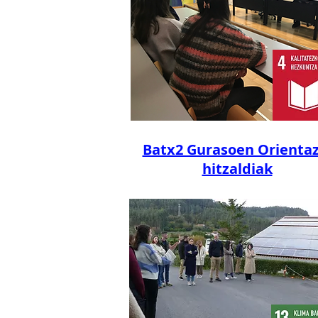
Batx2 Gurasoen Orientaz
hitzaldiak