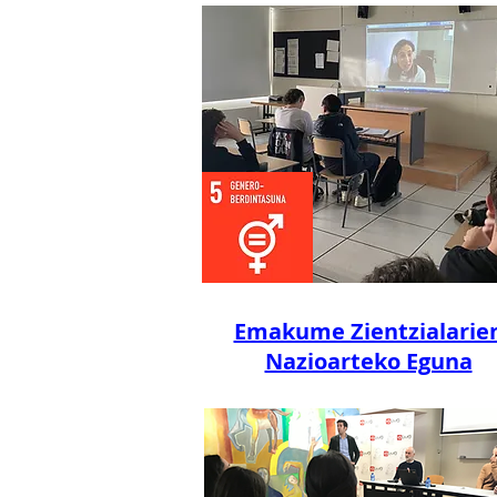
Emakume Zientzialarie
Nazioarteko Eguna