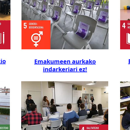
io
Emakumeen aurkako
indarkeriari ez!