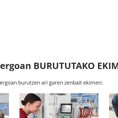
uro2030agenda.
ENAK
ARGITALPENAK
ETAPAK
ilergoan BURUTUTAKO EKI
lergoan burutzen ari garen zenbait ekimen: