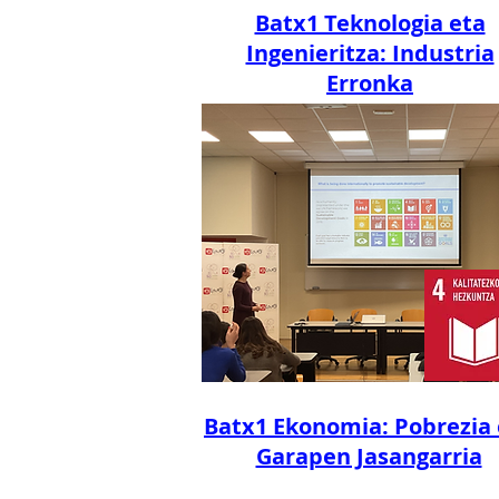
Batx1 Teknologia eta
Ingenieritza: Industria
Erronka
Batx1 Ekonomia: Pobrezia 
Garapen Jasangarria