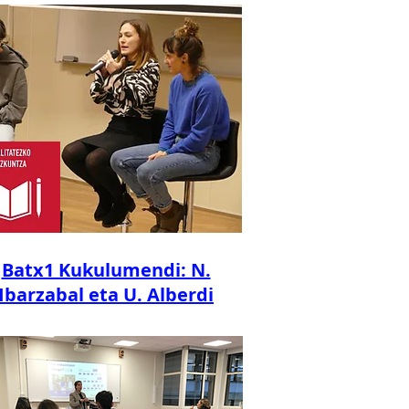
Batx1 Kukulumendi: N.
Ibarzabal eta U. Alberdi