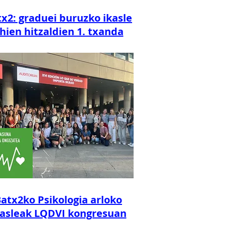
x2: graduei buruzko ikasle
hien hitzaldien 1. txanda
atx2ko Psikologia arloko
kasleak LQDVI kongresuan