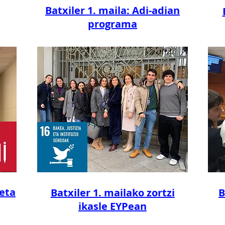
Batxiler 1. maila: Adi-adian
programa
eta
Batxiler 1. mailako zortzi
B
ikasle EYPean