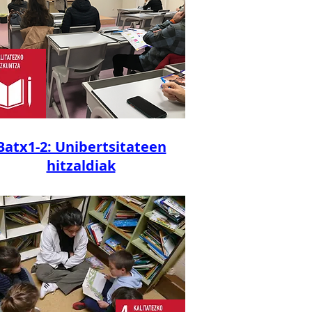
Batx1-2: Unibertsitateen
hitzaldiak