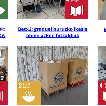
ak:
Batx2: graduei buruzko ikasle
ZA
ohien azken hitzaldiak