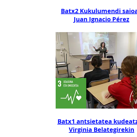
Batx2 Kukulumendi saio
Juan Ignacio Pérez
Batx1 antsietatea kudeat
Virginia Belategirekin