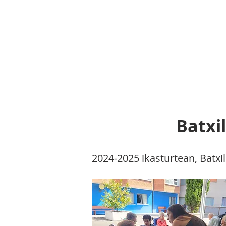
la
SARRERA
EKIM
Batx
2024-2025 ikasturtean, Batxi