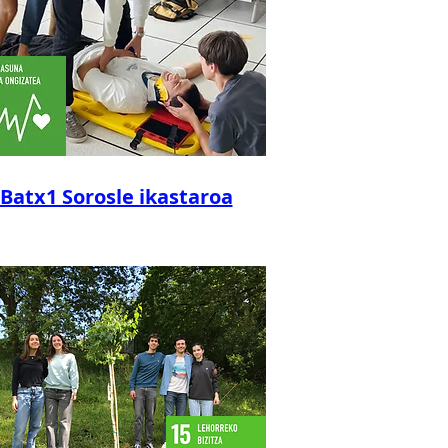
Batx1 Sorosle ikastaroa