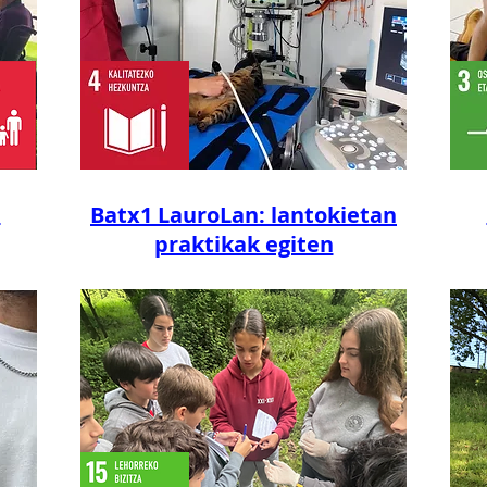
n
Batx1 LauroLan: lantokietan
praktikak egiten