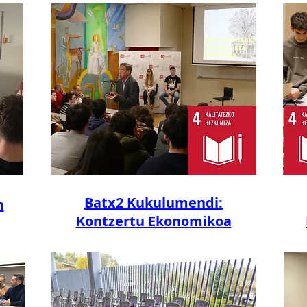
Batx2 Kukulumendi:
n
Kontzertu Ekonomikoa