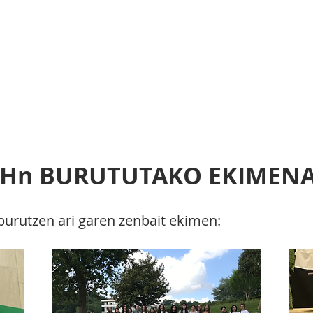
uro2030agenda.
ENAK
ARGITALPENAK
ETAPAK
Hn BURUTUTAKO EKIMEN
burutzen ari garen zenbait ekimen: