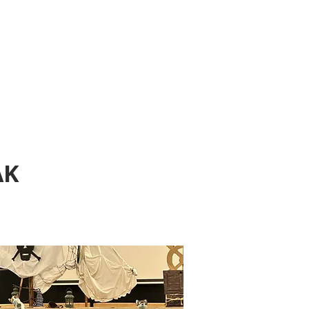
eus
A
PLATAFORMAK
AK