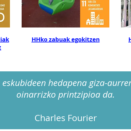
iak
HHko zabuak egokitzen
z
eskubideen hedapena giza-aurre
oinarrizko printzipioa da.
Charles Fourier