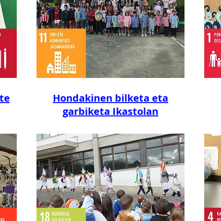
te
Hondakinen bilketa eta
garbiketa Ikastolan