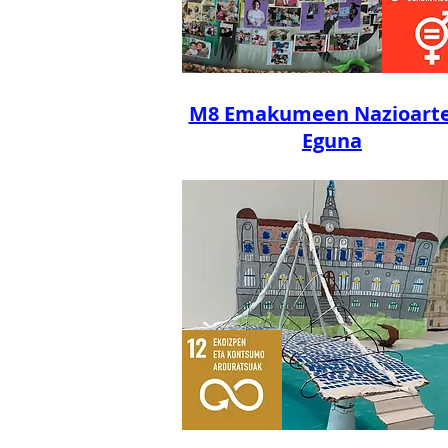
M8 Emakumeen Nazioart
Eguna