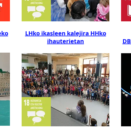
eko
LHko ikasleen kalejira HHko
ihauterietan
DB