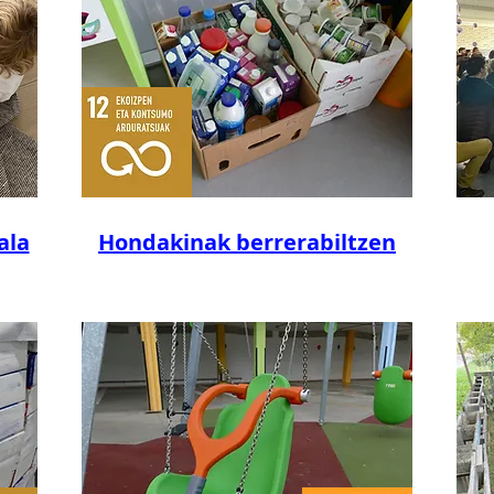
ala
Hondakinak berrerabiltzen