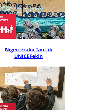
Nigerrerako Tantak
UNICEFekin