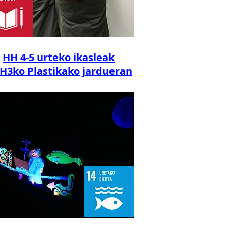
HH 4-5 urteko ikasleak
H3ko Plastikako jardueran