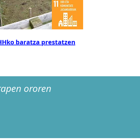
HHko baratza prestatzen
rapen ororen