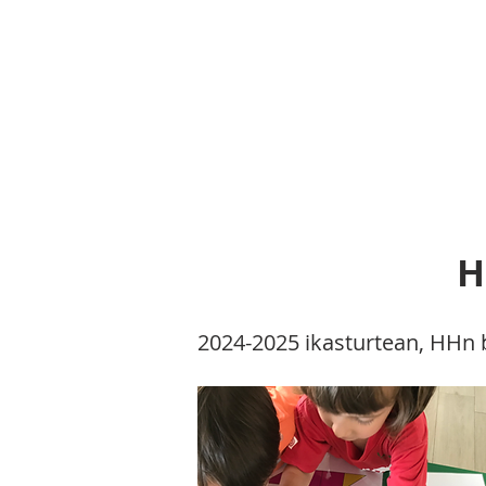
la
SARRERA
EKIM
H
2024-2025 ikasturtean, HHn 