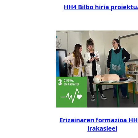
HH4 Bilbo hiria proiektu
Erizainaren formazioa H
irakasleei