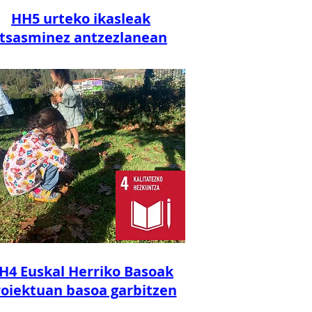
HH5 urteko ikasleak
Itsasminez antzezlanean
H4 Euskal Herriko Basoak
oiektuan basoa garbitzen