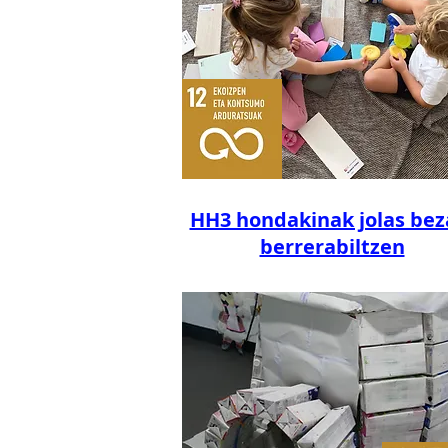
HH3 hondakinak jolas bez
berrerabiltzen