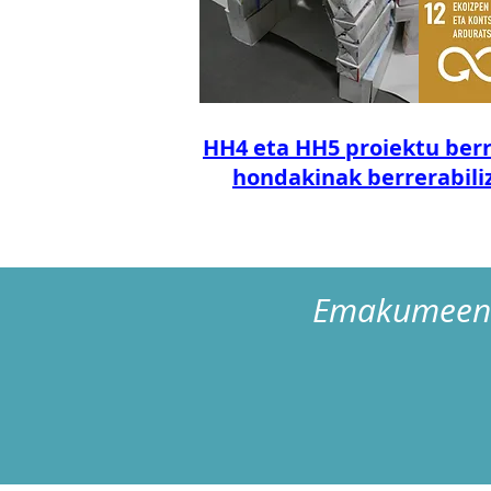
HH4 eta HH5 proiektu berr
hondakinak berrerabili
Emakumeen 