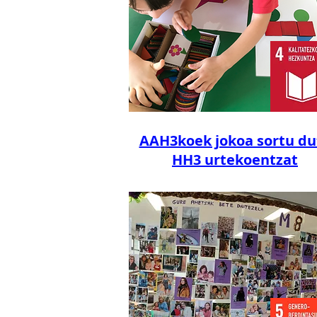
AAH3koek jokoa sortu du
HH3 urtekoentzat