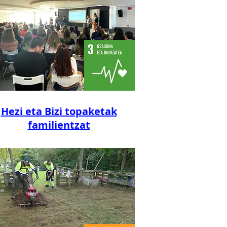
Hezi eta Bizi topaketak
familientzat