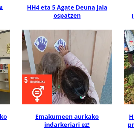
a
HH4 eta 5 Agate Deuna jaia
ospatzen
Hko
Emakumeen aurkako
H
indarkeriari ez!
pr