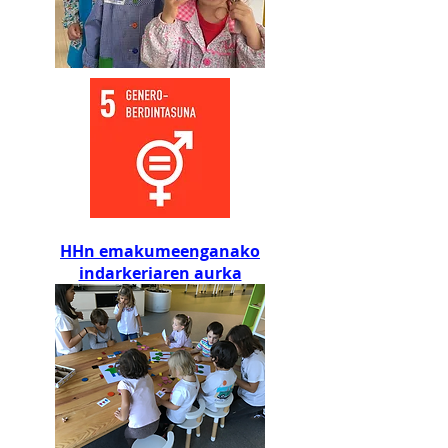
HHn emakumeenganako
indarkeriaren aurka