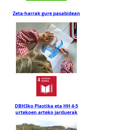
Zeta-harrak gure pasabidean
DBH3ko Plastika eta HH 4-5
urtekoen arteko jarduerak