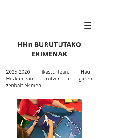
lauro2030agenda.
eus
HHn BURUTUTAKO
EKIMENAK
2025-2026
ikasturtean, Haur
Hezkuntzan burutzen ari garen
zenbait ekimen: