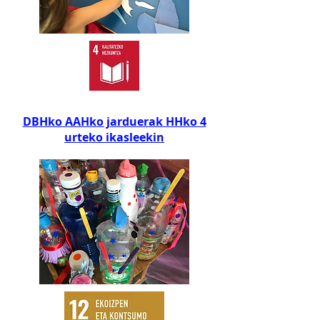
DBHko AAHko jarduerak HHko 4
urteko ikasleekin