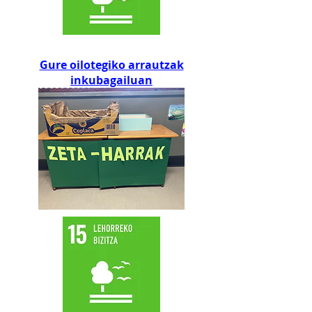
Gure oilotegiko arrautzak
inkubagailuan