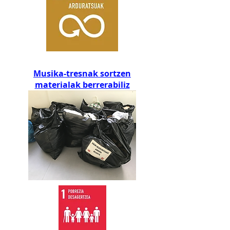
Musika-tresnak sortzen
materialak berrerabiliz