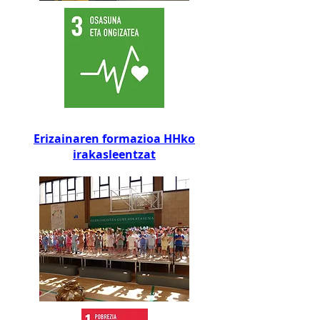
Erizainaren formazioa HHko
irakasleentzat