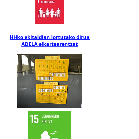
HHko ekitaldian lortutako dirua
ADELA elkartearentzat