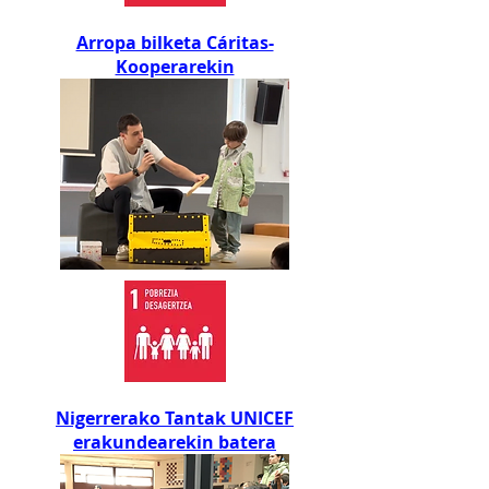
Arropa bilketa Cáritas-
Kooperarekin
Nigerrerako Tantak UNICEF
erakundearekin batera