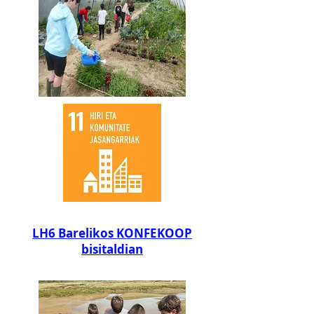
LH6 Barelikos KONFEKOOP
bisitaldian