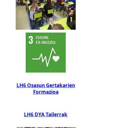
LH6 Osasun Gertakarien
Formazioa
LH6 DYA Tailerrak