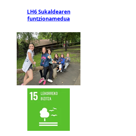
LH6 Sukaldearen
funtzionamedua