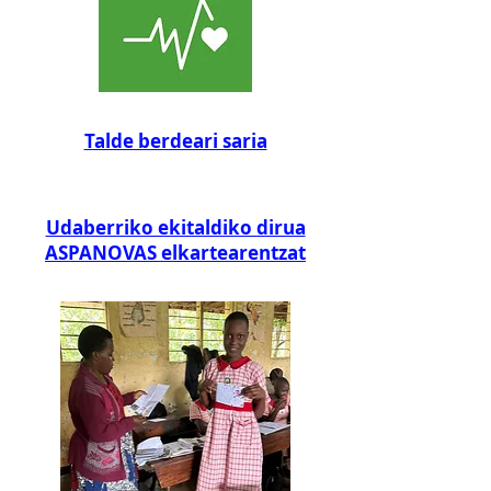
Talde berdeari saria
Udaberriko ekitaldiko dirua
ASPANOVAS elkartearentzat