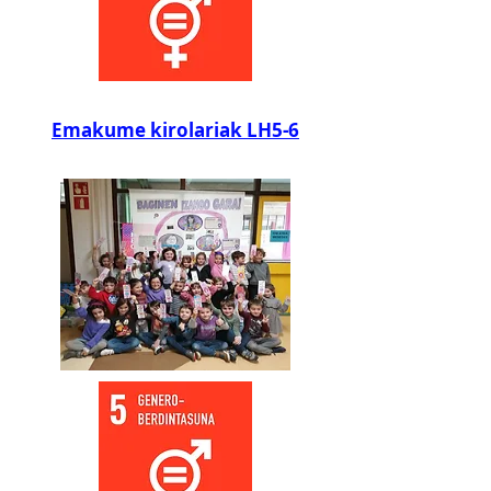
Emakume kirolariak LH5-6