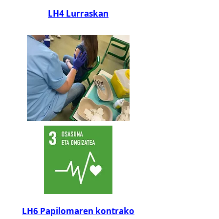
LH4 Lurraskan
LH6 Papilomaren kontrako