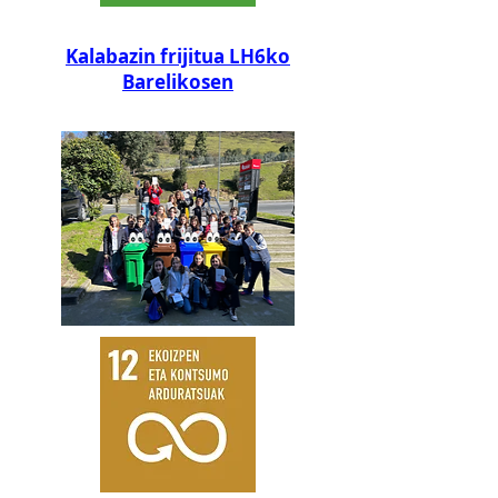
Kalabazin frijitua LH6ko
Barelikosen