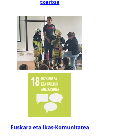
txertoa
Euskara eta Ikas-Komunitatea