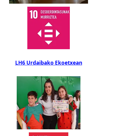
LH6 Urdaibako Ekoetxean