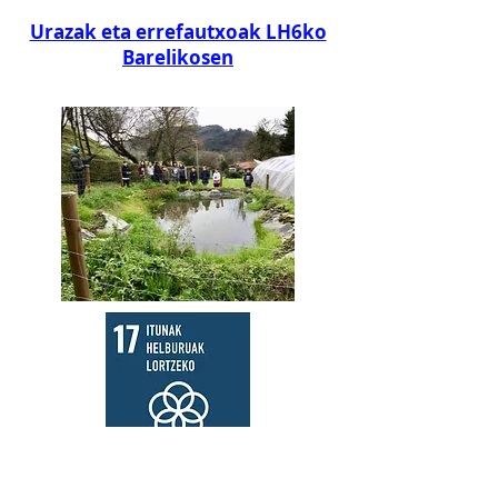
Urazak eta errefautxoak LH6ko
Barelikosen
Hezeguneen Nazioarteko Eguna