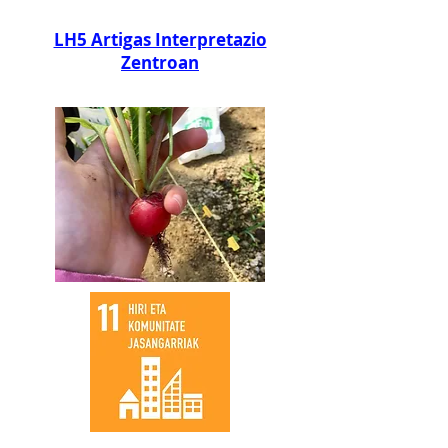
LH5 Artigas Interpretazio
Zentroan