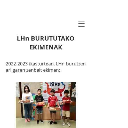
lauro2030agenda.
eus
LHn BURUTUTAKO
EKIMENAK
2022-2023
ikasturtean, LHn burutzen
ari garen zenbait ekimen: